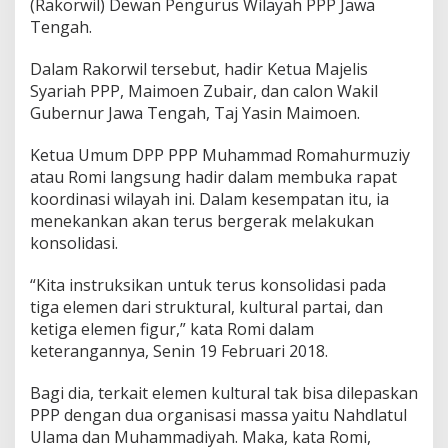
(Rakorwil) Dewan Pengurus Wilayah PPP Jawa
a
Tengah.
n
G
u
Dalam Rakorwil tersebut, hadir Ketua Majelis
s
Syariah PPP, Maimoen Zubair, dan calon Wakil
Y
Gubernur Jawa Tengah, Taj Yasin Maimoen.
a
s
i
Ketua Umum DPP PPP Muhammad Romahurmuziy
n
atau Romi langsung hadir dalam membuka rapat
koordinasi wilayah ini. Dalam kesempatan itu, ia
menekankan akan terus bergerak melakukan
konsolidasi.
“Kita instruksikan untuk terus konsolidasi pada
tiga elemen dari struktural, kultural partai, dan
ketiga elemen figur,” kata Romi dalam
keterangannya, Senin 19 Februari 2018.
Bagi dia, terkait elemen kultural tak bisa dilepaskan
PPP dengan dua organisasi massa yaitu Nahdlatul
Ulama dan Muhammadiyah. Maka, kata Romi,