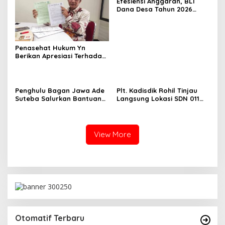
Efesiensi Anggaran, BLT
Dana Desa Tahun 2026
Hanya Dapat Diberikan
Kepada KPM sebanyak 3
Bulan
Penasehat Hukum Yn
Berikan Apresiasi Terhadap
Penyidik Kejari Rokan Hilir
Penghulu Bagan Jawa Ade
Plt. Kadisdik Rohil Tinjau
Suteba Salurkan Bantuan
Langsung Lokasi SDN 011
Langsung Tunai Dana Desa
Terdampak Kebakaran
2026
View More
Otomatif Terbaru