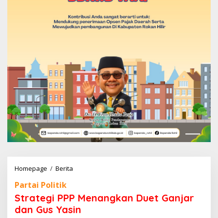
Homepage
/
Berita
S
t
Partai Politik
r
a
Strategi PPP Menangkan Duet Ganjar
t
dan Gus Yasin
e