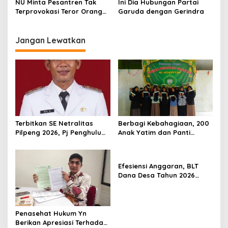
NU Minta Pesantren Tak
Ini Dia Hubungan Partai
a
Terprovokasi Teror Orang
Garuda dengan Gerindra
s
Gila
i
Jangan Lewatkan
p
o
s
Terbitkan SE Netralitas
Berbagi Kebahagiaan, 200
Pilpeng 2026, Pj Penghulu
Anak Yatim dan Panti
Bagan Jawa Ancam Pecat
Asuhan Terima Tiket Gratis
Aparatur yang Melanggar
Dari Pengelola Pasar
Malam Batu Enam
Efesiensi Anggaran, BLT
Dana Desa Tahun 2026
Hanya Dapat Diberikan
Kepada KPM sebanyak 3
Bulan
Penasehat Hukum Yn
Berikan Apresiasi Terhadap