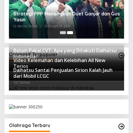
Strategi PPP Menangkan Duet Ganjar dan Gus
Yasin
Di Berita, Politik
|
Februari 19, 2018
Belum Pakai CVT, Apa yang Ditakuti Daihatsu
Otomotif Terpopuler
Indonesia?
Video Kelemahan dan Kelebihan All New
872 Dilihat
Terios
Daihatsu Santai Penjualan Sirion Kalah Jauh
808 Dilihat
dari Mobil LCGC
767 Dilihat
Olahraga Terbaru