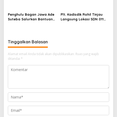
Penyidik Kejari Rokan Hilir
Penghulu Bagan Jawa Ade
Plt. Kadisdik Rohil Tinjau
Suteba Salurkan Bantuan
Langsung Lokasi SDN 011
Langsung Tunai Dana Desa
Terdampak Kebakaran
2026
Tinggalkan Balasan
Alamat email Anda tidak akan dipublikasikan.
Ruas yang wajib
ditandai
*