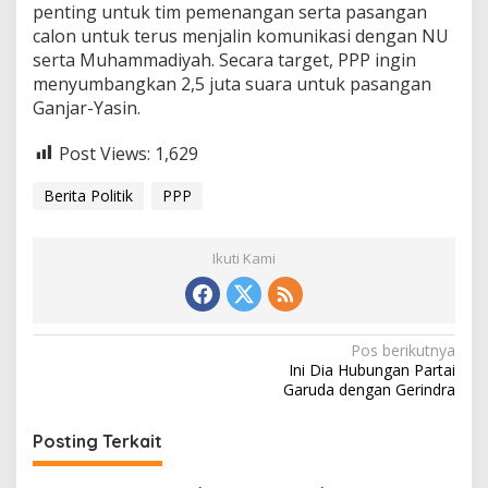
penting untuk tim pemenangan serta pasangan
calon untuk terus menjalin komunikasi dengan NU
serta Muhammadiyah. Secara target, PPP ingin
menyumbangkan 2,5 juta suara untuk pasangan
Ganjar-Yasin.
Post Views:
1,629
Berita Politik
PPP
Ikuti Kami
N
Pos berikutnya
Ini Dia Hubungan Partai
a
Garuda dengan Gerindra
v
i
Posting Terkait
g