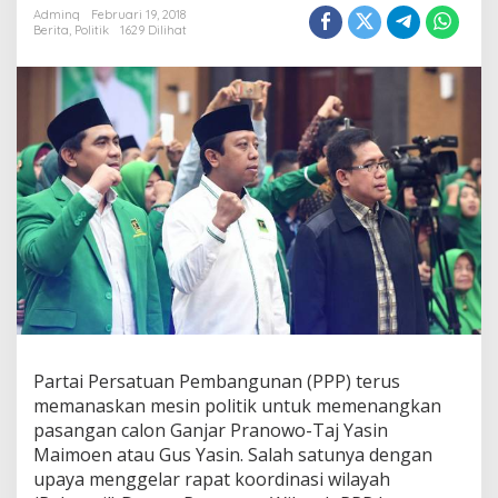
g
Adminq
Februari 19, 2018
i
Berita
,
Politik
1629 Dilihat
P
P
P
M
e
n
a
n
g
k
a
n
D
u
e
t
G
Partai Persatuan Pembangunan (PPP) terus
a
memanaskan mesin politik untuk memenangkan
n
j
pasangan calon Ganjar Pranowo-Taj Yasin
a
Maimoen atau Gus Yasin. Salah satunya dengan
r
upaya menggelar rapat koordinasi wilayah
d