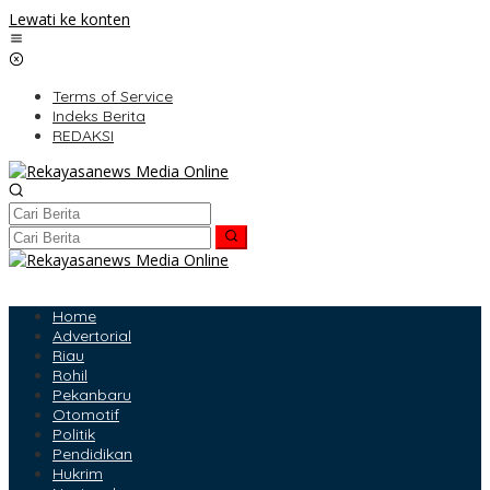
Lewati ke konten
Terms of Service
Indeks Berita
REDAKSI
Home
Advertorial
Riau
Rohil
Pekanbaru
Otomotif
Politik
Pendidikan
Hukrim