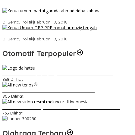
Ini Dia Hubungan Partai Garuda dengan Gerindra
Di Berita, Politik
|
Februari 19, 2018
Strategi PPP Menangkan Duet Ganjar dan Gus Yasin
Di Berita, Politik
|
Februari 19, 2018
Otomotif Terpopuler
Belum Pakai CVT, Apa yang Ditakuti Daihatsu Indonesia?
868 Dilihat
Video Kelemahan dan Kelebihan All New Terios
805 Dilihat
Daihatsu Santai Penjualan Sirion Kalah Jauh dari Mobil LCGC
765 Dilihat
Olahraga Terbaru