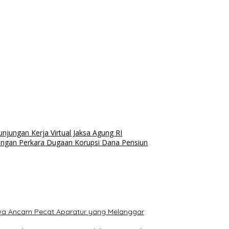
njungan Kerja Virtual Jaksa Agung RI
gan Perkara Dugaan Korupsi Dana Pensiun
Jawa Ancam Pecat Aparatur yang Melanggar