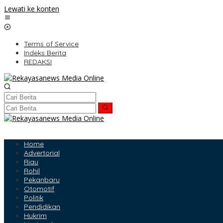
Lewati ke konten
Terms of Service
Indeks Berita
REDAKSI
Home
Advertorial
Riau
Rohil
Pekanbaru
Otomotif
Politik
Pendidikan
Hukrim