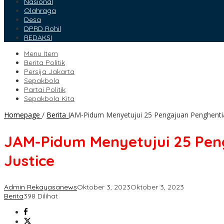
Nasional
Olahraga
Desa
DPRD Rohil
REDAKSI
Menu Item
Berita Politik
Persija Jakarta
Sepakbola
Partai Politik
Sepakbola Kita
Homepage
/
Berita
JAM-Pidum Menyetujui 25 Pengajuan Penghentia
JAM-Pidum Menyetujui 25 Pen
Justice
Admin Rekayasanews
Oktober 3, 2023
Oktober 3, 2023
Berita
398 Dilihat