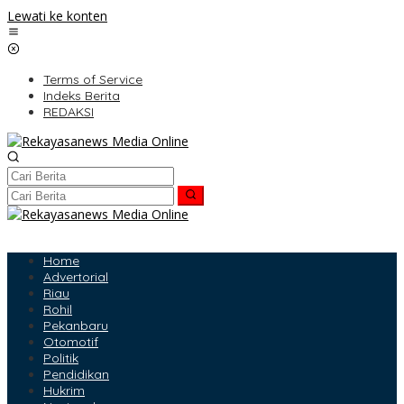
Lewati ke konten
Terms of Service
Indeks Berita
REDAKSI
Home
Advertorial
Riau
Rohil
Pekanbaru
Otomotif
Politik
Pendidikan
Hukrim