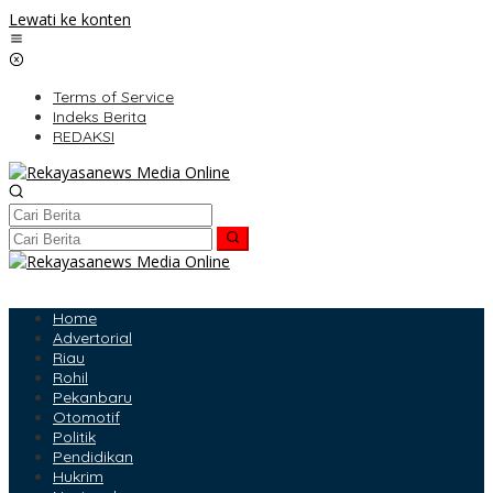
Lewati ke konten
Terms of Service
Indeks Berita
REDAKSI
Home
Advertorial
Riau
Rohil
Pekanbaru
Otomotif
Politik
Pendidikan
Hukrim