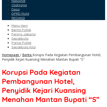
Nasional
Olahraga
Desa
DPRD Rohil
REDAKSI
Menu Item
Berita Politik
Persija Jakarta
Sepakbola
Partai Politik
Sepakbola Kita
Homepage
/
Berita
Korupsi Pada Kegiatan Pembangunan Hotel,
Penyidik Kejari Kuansing Menahan Mantan Bupati "S"
Korupsi Pada Kegiatan
Pembangunan Hotel,
Penyidik Kejari Kuansing
Menahan Mantan Bupati “S”