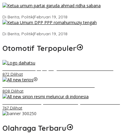
Ini Dia Hubungan Partai Garuda dengan Gerindra
Di Berita, Politik
|
Februari 19, 2018
Strategi PPP Menangkan Duet Ganjar dan Gus Yasin
Di Berita, Politik
|
Februari 19, 2018
Otomotif Terpopuler
Belum Pakai CVT, Apa yang Ditakuti Daihatsu Indonesia?
872 Dilihat
Video Kelemahan dan Kelebihan All New Terios
808 Dilihat
Daihatsu Santai Penjualan Sirion Kalah Jauh dari Mobil LCGC
767 Dilihat
Olahraga Terbaru