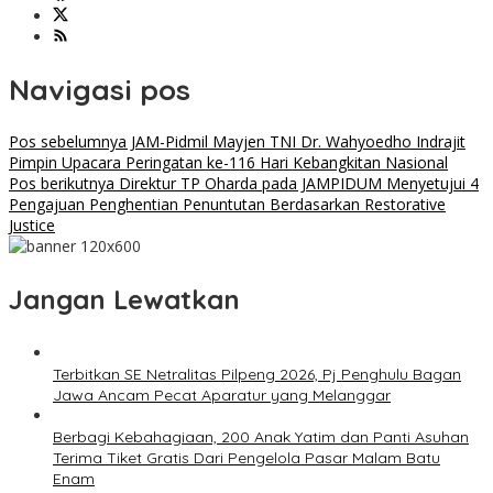
Navigasi pos
Pos sebelumnya
JAM-Pidmil Mayjen TNI Dr. Wahyoedho Indrajit
Pimpin Upacara Peringatan ke-116 Hari Kebangkitan Nasional
Pos berikutnya
Direktur TP Oharda pada JAMPIDUM Menyetujui 4
Pengajuan Penghentian Penuntutan Berdasarkan Restorative
Justice
Jangan Lewatkan
Terbitkan SE Netralitas Pilpeng 2026, Pj Penghulu Bagan
Jawa Ancam Pecat Aparatur yang Melanggar
Berbagi Kebahagiaan, 200 Anak Yatim dan Panti Asuhan
Terima Tiket Gratis Dari Pengelola Pasar Malam Batu
Enam