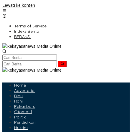
Lewati ke konten
Terms of Service
Indeks Berita
REDAKSI
Home
Advertorial
Riau
Rohil
Pekanbaru
Otomotif
Politik
Pendidikan
Hukrim