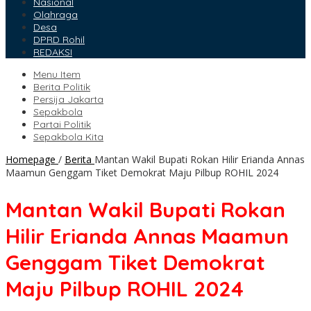
Nasional
Olahraga
Desa
DPRD Rohil
REDAKSI
Menu Item
Berita Politik
Persija Jakarta
Sepakbola
Partai Politik
Sepakbola Kita
Homepage
/
Berita
Mantan Wakil Bupati Rokan Hilir Erianda Annas
Maamun Genggam Tiket Demokrat Maju Pilbup ROHIL 2024
Mantan Wakil Bupati Rokan
Hilir Erianda Annas Maamun
Genggam Tiket Demokrat
Maju Pilbup ROHIL 2024