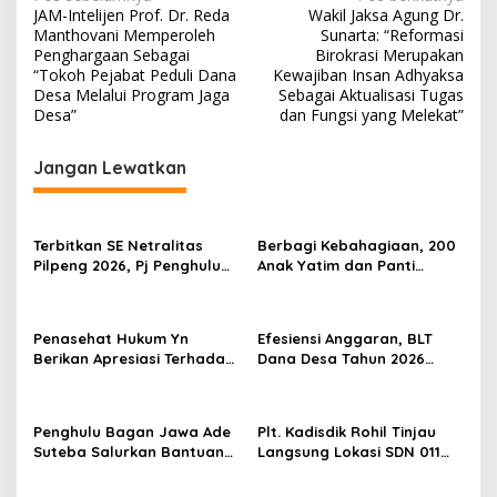
N
JAM-Intelijen Prof. Dr. Reda
Wakil Jaksa Agung Dr.
a
Manthovani Memperoleh
Sunarta: “Reformasi
v
Penghargaan Sebagai
Birokrasi Merupakan
“Tokoh Pejabat Peduli Dana
Kewajiban Insan Adhyaksa
i
Desa Melalui Program Jaga
Sebagai Aktualisasi Tugas
Desa”
dan Fungsi yang Melekat”
g
a
Jangan Lewatkan
s
i
p
Terbitkan SE Netralitas
Berbagi Kebahagiaan, 200
Pilpeng 2026, Pj Penghulu
Anak Yatim dan Panti
o
Bagan Jawa Ancam Pecat
Asuhan Terima Tiket Gratis
s
Aparatur yang Melanggar
Dari Pengelola Pasar
Malam Batu Enam
Penasehat Hukum Yn
Efesiensi Anggaran, BLT
Berikan Apresiasi Terhadap
Dana Desa Tahun 2026
Penyidik Kejari Rokan Hilir
Hanya Dapat Diberikan
Kepada KPM sebanyak 3
Bulan
Penghulu Bagan Jawa Ade
Plt. Kadisdik Rohil Tinjau
Suteba Salurkan Bantuan
Langsung Lokasi SDN 011
Langsung Tunai Dana Desa
Terdampak Kebakaran
2026