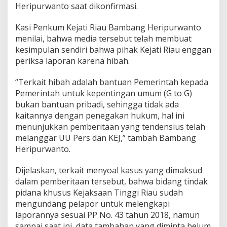
Heripurwanto saat dikonfirmasi.
u
Kasi Penkum Kejati Riau Bambang Heripurwanto
menilai, bahwa media tersebut telah membuat
kesimpulan sendiri bahwa pihak Kejati Riau enggan
periksa laporan karena hibah.
“Terkait hibah adalah bantuan Pemerintah kepada
Pemerintah untuk kepentingan umum (G to G)
bukan bantuan pribadi, sehingga tidak ada
kaitannya dengan penegakan hukum, hal ini
menunjukkan pemberitaan yang tendensius telah
melanggar UU Pers dan KEJ,” tambah Bambang
Heripurwanto.
Dijelaskan, terkait menyoal kasus yang dimaksud
dalam pemberitaan tersebut, bahwa bidang tindak
pidana khusus Kejaksaan Tinggi Riau sudah
mengundang pelapor untuk melengkapi
laporannya sesuai PP No. 43 tahun 2018, namun
sampai saat ini, data tambahan yang diminta belum