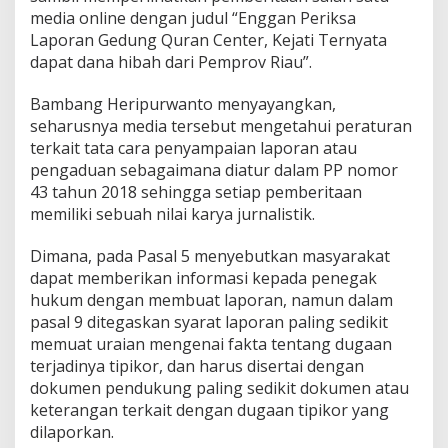
e
media online dengan judul “Enggan Periksa
n
Laporan Gedung Quran Center, Kejati Ternyata
t
dapat dana hibah dari Pemprov Riau”.
e
r
Bambang Heripurwanto menyayangkan,
L
e
seharusnya media tersebut mengetahui peraturan
w
terkait tata cara penyampaian laporan atau
a
pengaduan sebagaimana diatur dalam PP nomor
t
43 tahun 2018 sehingga setiap pemberitaan
B
e
memiliki sebuah nilai karya jurnalistik.
r
i
Dimana, pada Pasal 5 menyebutkan masyarakat
t
dapat memberikan informasi kepada penegak
a
hukum dengan membuat laporan, namun dalam
,
K
pasal 9 ditegaskan syarat laporan paling sedikit
a
memuat uraian mengenai fakta tentang dugaan
j
terjadinya tipikor, dan harus disertai dengan
a
dokumen pendukung paling sedikit dokumen atau
t
keterangan terkait dengan dugaan tipikor yang
i
R
dilaporkan.
i