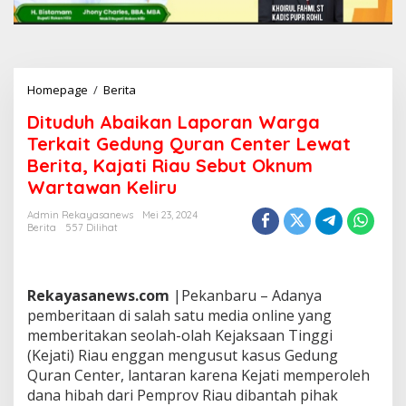
Homepage
/
Berita
D
i
Dituduh Abaikan Laporan Warga
t
u
Terkait Gedung Quran Center Lewat
d
Berita, Kajati Riau Sebut Oknum
u
Wartawan Keliru
h
A
Admin Rekayasanews
Mei 23, 2024
b
Berita
557 Dilihat
a
i
k
a
Rekayasanews.com
|Pekanbaru – Adanya
n
pemberitaan di salah satu media online yang
L
memberitakan seolah-olah Kejaksaan Tinggi
a
p
(Kejati) Riau enggan mengusut kasus Gedung
o
Quran Center, lantaran karena Kejati memperoleh
r
dana hibah dari Pemprov Riau dibantah pihak
a