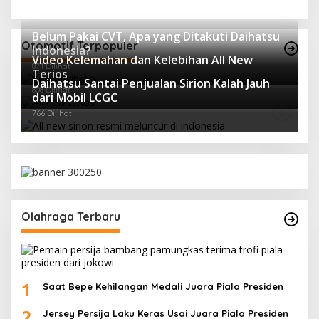
Belum Pakai CVT, Apa yang Ditakuti Daihatsu
Otomotif Terpopuler
Indonesia?
Video Kelemahan dan Kelebihan All New
871 Dilihat
Terios
Daihatsu Santai Penjualan Sirion Kalah Jauh
808 Dilihat
dari Mobil LCGC
766 Dilihat
Olahraga Terbaru
1
Saat Bepe Kehilangan Medali Juara Piala Presiden
2
Jersey Persija Laku Keras Usai Juara Piala Presiden