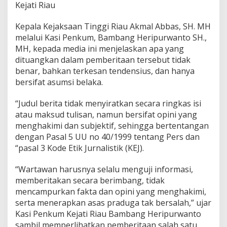
Kejati Riau
n
W
a
Kepala Kejaksaan Tinggi Riau Akmal Abbas, SH. MH
r
melalui Kasi Penkum, Bambang Heripurwanto SH.,
g
MH, kepada media ini menjelaskan apa yang
a
dituangkan dalam pemberitaan tersebut tidak
T
e
benar, bahkan terkesan tendensius, dan hanya
r
bersifat asumsi belaka.
k
a
“Judul berita tidak menyiratkan secara ringkas isi
i
atau maksud tulisan, namun bersifat opini yang
t
G
menghakimi dan subjektif, sehingga bertentangan
e
dengan Pasal 5 UU no 40/1999 tentang Pers dan
d
“pasal 3 Kode Etik Jurnalistik (KEJ).
u
n
“Wartawan harusnya selalu menguji informasi,
g
Q
memberitakan secara berimbang, tidak
u
mencampurkan fakta dan opini yang menghakimi,
r
serta menerapkan asas praduga tak bersalah,” ujar
a
Kasi Penkum Kejati Riau Bambang Heripurwanto
n
sambil memperlihatkan pemberitaan salah satu
C