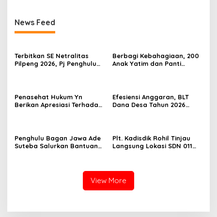
News Feed
Terbitkan SE Netralitas
Berbagi Kebahagiaan, 200
Pilpeng 2026, Pj Penghulu
Anak Yatim dan Panti
Bagan Jawa Ancam Pecat
Asuhan Terima Tiket Gratis
Aparatur yang Melanggar
Dari Pengelola Pasar
Malam Batu Enam
Penasehat Hukum Yn
Efesiensi Anggaran, BLT
Berikan Apresiasi Terhadap
Dana Desa Tahun 2026
Penyidik Kejari Rokan Hilir
Hanya Dapat Diberikan
Kepada KPM sebanyak 3
Bulan
Penghulu Bagan Jawa Ade
Plt. Kadisdik Rohil Tinjau
Suteba Salurkan Bantuan
Langsung Lokasi SDN 011
Langsung Tunai Dana Desa
Terdampak Kebakaran
2026
View More