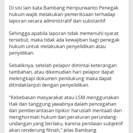
a
Di sisi lain kata Bambang Heripurwanto Penegak
u
hukum wajib melakukan pemeriksaan terhadap
S
laporan secara administratif dan substantif.
e
b
u
Sehingga apabila laporan tidak memenuhi syarat
t
tersebut, maka tidak ada kewajiban bagi penegak
O
hukum untuk melakukan penyelidikan atau
k
penyidikan.
n
u
m
Sebaliknya, setelah pelapor dimintai keterangan
W
tambahan, atau dikemudian hari pelapor dapat
a
melengkapi dokumen pendukung maka dapat
r
ditindaklanjuti dengan penyelidikan.
t
a
w
“Kebebasan masyarakat atau LSM menggunakan
a
Hak dan tanggung jawabnya dalam pencegahan
n
dan pemberantasan tipikor haruslah mentaati dan
K
menghormati hukum dan peraturan perundang-
e
l
undangan yang berlaku, karena penilaian subjektif
i
akan cenderung fitnah,” jelas Bambang
r