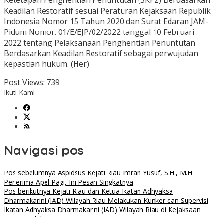
Ketetapan Penghentian Penuntutan (SKP2) Berdasarkan
Keadilan Restoratif sesuai Peraturan Kejaksaan Republik
Indonesia Nomor 15 Tahun 2020 dan Surat Edaran JAM-
Pidum Nomor: 01/E/EJP/02/2022 tanggal 10 Februari
2022 tentang Pelaksanaan Penghentian Penuntutan
Berdasarkan Keadilan Restoratif sebagai perwujudan
kepastian hukum. (Her)
Post Views:
739
Ikuti Kami
Navigasi pos
Pos sebelumnya
Aspidsus Kejati Riau Imran Yusuf, S.H., M.H
Penerima Apel Pagi, Ini Pesan Singkatnya
Pos berikutnya
Kejati Riau dan Ketua Ikatan Adhyaksa
Dharmakarini (IAD) Wilayah Riau Melakukan Kunker dan Supervisi
Ikatan Adhyaksa Dharmakarini (IAD) Wilayah Riau di Kejaksaan