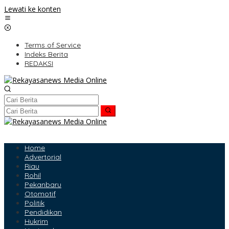
Lewati ke konten
Terms of Service
Indeks Berita
REDAKSI
Home
Advertorial
Riau
Rohil
Pekanbaru
Otomotif
Politik
Pendidikan
Hukrim