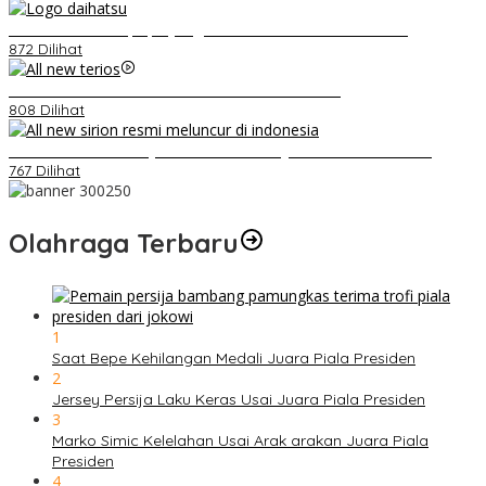
Belum Pakai CVT, Apa yang Ditakuti Daihatsu Indonesia?
872 Dilihat
Video Kelemahan dan Kelebihan All New Terios
808 Dilihat
Daihatsu Santai Penjualan Sirion Kalah Jauh dari Mobil LCGC
767 Dilihat
Olahraga Terbaru
1
Saat Bepe Kehilangan Medali Juara Piala Presiden
2
Jersey Persija Laku Keras Usai Juara Piala Presiden
3
Marko Simic Kelelahan Usai Arak arakan Juara Piala
Presiden
4