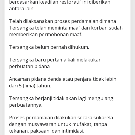
berdasarkan keadilan restoratif ini diberikan
antara lain:
Telah dilaksanakan proses perdamaian dimana
Tersangka telah meminta maaf dan korban sudah
memberikan permohonan maaf.
Tersangka belum pernah dihukum.
Tersangka baru pertama kali melakukan
perbuatan pidana.
Ancaman pidana denda atau penjara tidak lebih
dari 5 (lima) tahun.
Tersangka berjanji tidak akan lagi mengulangi
perbuatannya.
Proses perdamaian dilakukan secara sukarela
dengan musyawarah untuk mufakat, tanpa
tekanan, paksaan, dan intimidasi.