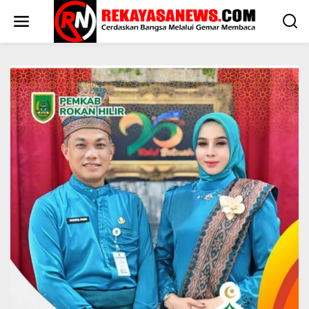
L
e
w
a
t
i
k
e
k
o
n
t
e
n