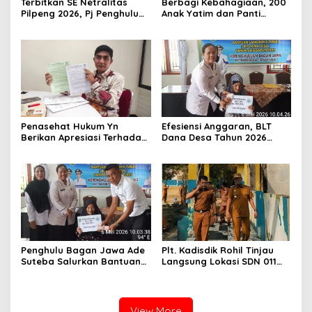
Terbitkan SE Netralitas
Berbagi Kebahagiaan, 200
Pilpeng 2026, Pj Penghulu
Anak Yatim dan Panti
Bagan Jawa Ancam Pecat
Asuhan Terima Tiket Gratis
Aparatur yang Melanggar
Dari Pengelola Pasar
Malam Batu Enam
Penasehat Hukum Yn
Efesiensi Anggaran, BLT
Berikan Apresiasi Terhadap
Dana Desa Tahun 2026
Penyidik Kejari Rokan Hilir
Hanya Dapat Diberikan
Kepada KPM sebanyak 3
Bulan
Penghulu Bagan Jawa Ade
Plt. Kadisdik Rohil Tinjau
Suteba Salurkan Bantuan
Langsung Lokasi SDN 011
Langsung Tunai Dana Desa
Terdampak Kebakaran
2026
View More