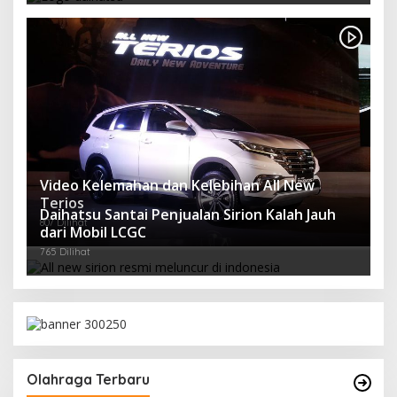
Video Kelemahan dan Kelebihan All New
Terios
Daihatsu Santai Penjualan Sirion Kalah Jauh
807 Dilihat
dari Mobil LCGC
765 Dilihat
Olahraga Terbaru