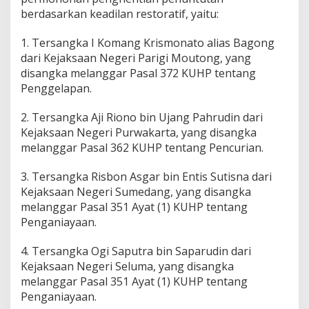
u
berdasarkan keadilan restoratif, yaitu:
a
n
1. Tersangka I Komang Krismonato alias Bagong
P
e
dari Kejaksaan Negeri Parigi Moutong, yang
n
disangka melanggar Pasal 372 KUHP tentang
g
Penggelapan.
h
e
2. Tersangka Aji Riono bin Ujang Pahrudin dari
n
t
Kejaksaan Negeri Purwakarta, yang disangka
i
melanggar Pasal 362 KUHP tentang Pencurian.
a
n
3. Tersangka Risbon Asgar bin Entis Sutisna dari
P
Kejaksaan Negeri Sumedang, yang disangka
e
n
melanggar Pasal 351 Ayat (1) KUHP tentang
u
Penganiayaan.
n
t
4. Tersangka Ogi Saputra bin Saparudin dari
u
Kejaksaan Negeri Seluma, yang disangka
t
a
melanggar Pasal 351 Ayat (1) KUHP tentang
n
Penganiayaan.
B