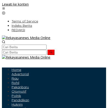
Lewati ke konten
Terms of Service
Indeks Berita
REDAKSI
Home
Advertorial
Riau
Rohil
Pekanbaru
Otomotif
Politik
Pendidikan
Hukrim