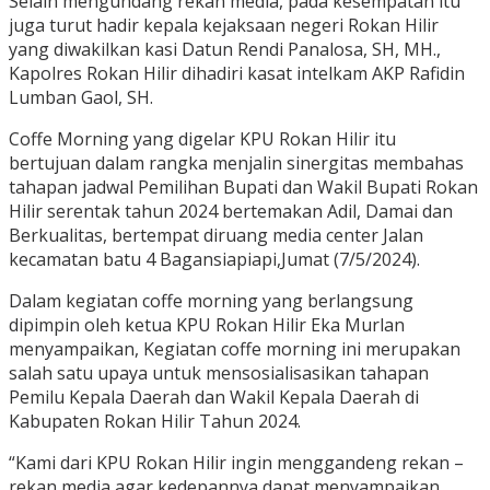
Selain mengundang rekan media, pada kesempatan itu
juga turut hadir kepala kejaksaan negeri Rokan Hilir
yang diwakilkan kasi Datun Rendi Panalosa, SH, MH.,
Kapolres Rokan Hilir dihadiri kasat intelkam AKP Rafidin
Lumban Gaol, SH.
Coffe Morning yang digelar KPU Rokan Hilir itu
bertujuan dalam rangka menjalin sinergitas membahas
tahapan jadwal Pemilihan Bupati dan Wakil Bupati Rokan
Hilir serentak tahun 2024 bertemakan Adil, Damai dan
Berkualitas, bertempat diruang media center Jalan
kecamatan batu 4 Bagansiapiapi,Jumat (7/5/2024).
Dalam kegiatan coffe morning yang berlangsung
dipimpin oleh ketua KPU Rokan Hilir Eka Murlan
menyampaikan, Kegiatan coffe morning ini merupakan
salah satu upaya untuk mensosialisasikan tahapan
Pemilu Kepala Daerah dan Wakil Kepala Daerah di
Kabupaten Rokan Hilir Tahun 2024.
“Kami dari KPU Rokan Hilir ingin menggandeng rekan –
rekan media agar kedepannya dapat menyampaikan