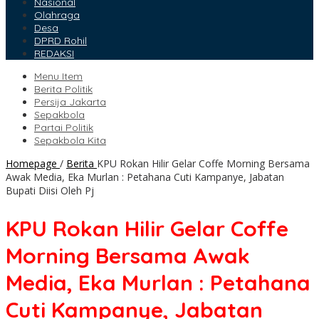
Nasional
Olahraga
Desa
DPRD Rohil
REDAKSI
Menu Item
Berita Politik
Persija Jakarta
Sepakbola
Partai Politik
Sepakbola Kita
Homepage
/
Berita
KPU Rokan Hilir Gelar Coffe Morning Bersama
Awak Media, Eka Murlan : Petahana Cuti Kampanye, Jabatan
Bupati Diisi Oleh Pj
KPU Rokan Hilir Gelar Coffe
Morning Bersama Awak
Media, Eka Murlan : Petahana
Cuti Kampanye, Jabatan