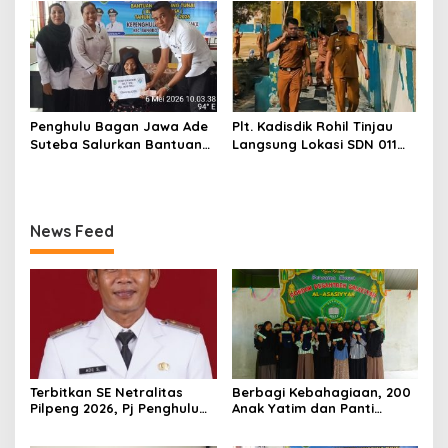
Kepada KPM sebanyak 3
Bulan
Penghulu Bagan Jawa Ade
Plt. Kadisdik Rohil Tinjau
Suteba Salurkan Bantuan
Langsung Lokasi SDN 011
Langsung Tunai Dana Desa
Terdampak Kebakaran
2026
News Feed
Terbitkan SE Netralitas
Berbagi Kebahagiaan, 200
Pilpeng 2026, Pj Penghulu
Anak Yatim dan Panti
Bagan Jawa Ancam Pecat
Asuhan Terima Tiket Gratis
Aparatur yang Melanggar
Dari Pengelola Pasar