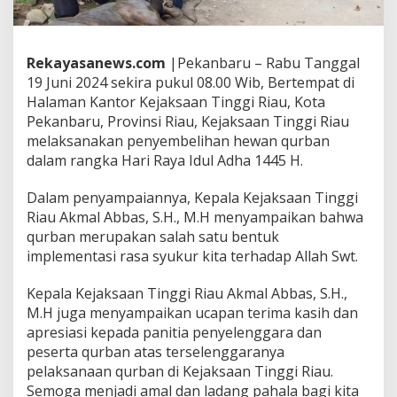
n
H
e
w
Rekayasanews.com
|Pekanbaru – Rabu Tanggal
a
19 Juni 2024 sekira pukul 08.00 Wib, Bertempat di
n
Halaman Kantor Kejaksaan Tinggi Riau, Kota
Q
u
Pekanbaru, Provinsi Riau, Kejaksaan Tinggi Riau
r
melaksanakan penyembelihan hewan qurban
b
dalam rangka Hari Raya Idul Adha 1445 H.
a
n
Dalam penyampaiannya, Kepala Kejaksaan Tinggi
D
a
Riau Akmal Abbas, S.H., M.H menyampaikan bahwa
l
qurban merupakan salah satu bentuk
a
implementasi rasa syukur kita terhadap Allah Swt.
m
R
Kepala Kejaksaan Tinggi Riau Akmal Abbas, S.H.,
a
n
M.H juga menyampaikan ucapan terima kasih dan
g
apresiasi kepada panitia penyelenggara dan
k
peserta qurban atas terselenggaranya
a
pelaksanaan qurban di Kejaksaan Tinggi Riau.
I
Semoga menjadi amal dan ladang pahala bagi kita
d