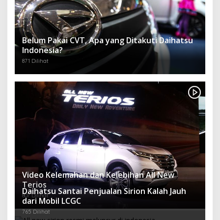
Belum Pakai CVT, Apa yang Ditakuti Daihatsu
Indonesia?
871 Dilihat
Video Kelemahan dan Kelebihan All New
Terios
Daihatsu Santai Penjualan Sirion Kalah Jauh
807 Dilihat
dari Mobil LCGC
765 Dilihat