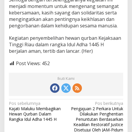
menjadi momentum untuk mengenang semangat
kebersamaan, kasih sayang dan solidaritas serta
mengingatkan akan pentingnya keikhlasan dan
pengorbanan dalam kehidupan sesama manusia.
Kegiatan penyembelihan hewan qurban Kejaksaan
Tinggi Riau dalam rangka Idul Adha 1445 H
berjalan aman, tertib dan lancar. (Her)
Post Views:
452
Ikuti Kami
N
Pos sebelumnya
Pos berikutnya
Kajati Maluku Membagikan
Pengajuan 2 Perkara Untuk
a
Hewan Qurban Dalam
Dilakukan Penghentian
v
Rangka Idul Adha 1445 H
Penuntutan Berdasarkan
Keadilan Restoratif Justice
i
Disetujui Oleh JAM-Pidum