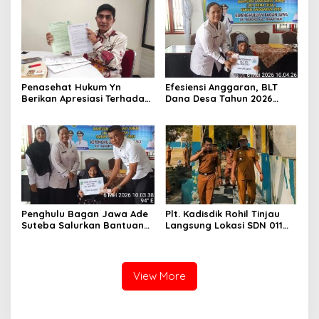
Malam Batu Enam
Penasehat Hukum Yn
Efesiensi Anggaran, BLT
Berikan Apresiasi Terhadap
Dana Desa Tahun 2026
Penyidik Kejari Rokan Hilir
Hanya Dapat Diberikan
Kepada KPM sebanyak 3
Bulan
Penghulu Bagan Jawa Ade
Plt. Kadisdik Rohil Tinjau
Suteba Salurkan Bantuan
Langsung Lokasi SDN 011
Langsung Tunai Dana Desa
Terdampak Kebakaran
2026
View More