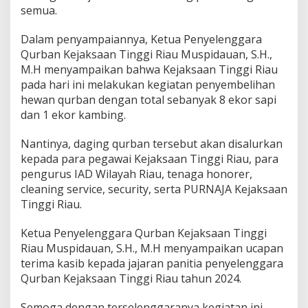
u
semua.
l
A
Dalam penyampaiannya, Ketua Penyelenggara
d
Qurban Kejaksaan Tinggi Riau Muspidauan, S.H.,
h
M.H menyampaikan bahwa Kejaksaan Tinggi Riau
a
1
pada hari ini melakukan kegiatan penyembelihan
4
hewan qurban dengan total sebanyak 8 ekor sapi
4
dan 1 ekor kambing.
5
H
Nantinya, daging qurban tersebut akan disalurkan
kepada para pegawai Kejaksaan Tinggi Riau, para
pengurus IAD Wilayah Riau, tenaga honorer,
cleaning service, security, serta PURNAJA Kejaksaan
Tinggi Riau.
Ketua Penyelenggara Qurban Kejaksaan Tinggi
Riau Muspidauan, S.H., M.H menyampaikan ucapan
terima kasib kepada jajaran panitia penyelenggara
Qurban Kejaksaan Tinggi Riau tahun 2024.
Semoga dengan terselenggaranya kegiatan ini