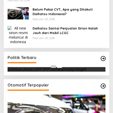
Februari 20, 2018
Belum Pakai CVT, Apa yang Ditakuti
Daihatsu Indonesia?
Februari 20, 2018
Daihatsu Santai Penjualan Sirion Kalah
Jauh dari Mobil LCGC
Februari 20, 2018
Strategi PPP Menangkan Duet Ganjar dan Gus
Yasin
Politik Terbaru
Di Berita, Politik
|
Februari 19, 2018
Otomotif Terpopuler