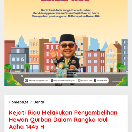
Homepage
/
Berita
K
e
Kejati Riau Melakukan Penyembelihan
j
a
Hewan Qurban Dalam Rangka Idul
t
Adha 1445 H
i