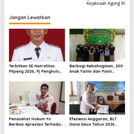
Kejaksaan Agung RI
g
a
Jangan Lewatkan
s
i
p
o
s
Terbitkan SE Netralitas
Berbagi Kebahagiaan, 200
Pilpeng 2026, Pj Penghulu
Anak Yatim dan Panti
Bagan Jawa Ancam Pecat
Asuhan Terima Tiket Gratis
Aparatur yang Melanggar
Dari Pengelola Pasar
Malam Batu Enam
Penasehat Hukum Yn
Efesiensi Anggaran, BLT
Berikan Apresiasi Terhadap
Dana Desa Tahun 2026
Penyidik Kejari Rokan Hilir
Hanya Dapat Diberikan