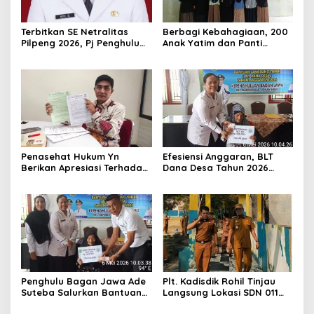
Terbitkan SE Netralitas
Berbagi Kebahagiaan, 200
Pilpeng 2026, Pj Penghulu
Anak Yatim dan Panti
Bagan Jawa Ancam Pecat
Asuhan Terima Tiket Gratis
Aparatur yang Melanggar
Dari Pengelola Pasar
Malam Batu Enam
Penasehat Hukum Yn
Efesiensi Anggaran, BLT
Berikan Apresiasi Terhadap
Dana Desa Tahun 2026
Penyidik Kejari Rokan Hilir
Hanya Dapat Diberikan
Kepada KPM sebanyak 3
Bulan
Penghulu Bagan Jawa Ade
Plt. Kadisdik Rohil Tinjau
Suteba Salurkan Bantuan
Langsung Lokasi SDN 011
Langsung Tunai Dana Desa
Terdampak Kebakaran