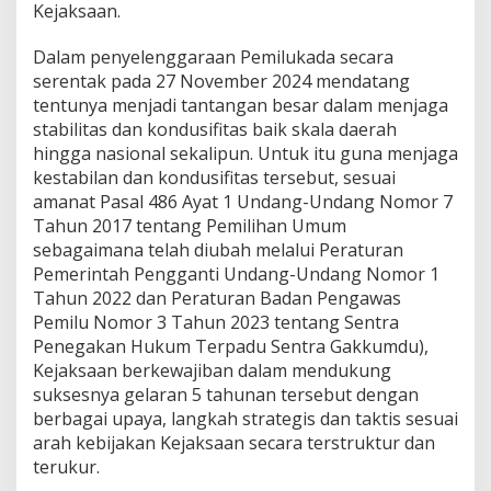
Kejaksaan.
p
a
d
Dalam penyelenggaraan Pemilukada secara
i
serentak pada 27 November 2024 mendatang
R
tentunya menjadi tantangan besar dalam menjaga
R
stabilitas dan kondusifitas baik skala daerah
I
P
hingga nasional sekalipun. Untuk itu guna menjaga
e
kestabilan dan kondusifitas tersebut, sesuai
k
amanat Pasal 486 Ayat 1 Undang-Undang Nomor 7
a
Tahun 2017 tentang Pemilihan Umum
n
b
sebagaimana telah diubah melalui Peraturan
a
Pemerintah Pengganti Undang-Undang Nomor 1
r
Tahun 2022 dan Peraturan Badan Pengawas
u
Pemilu Nomor 3 Tahun 2023 tentang Sentra
Penegakan Hukum Terpadu Sentra Gakkumdu),
Kejaksaan berkewajiban dalam mendukung
suksesnya gelaran 5 tahunan tersebut dengan
berbagai upaya, langkah strategis dan taktis sesuai
arah kebijakan Kejaksaan secara terstruktur dan
terukur.