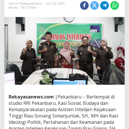
R
Admin Rekayasanews
Juni 20, 2024
i
Berita
367 Dilihat
a
u
M
e
l
a
k
s
a
n
a
k
a
n
K
e
g
Rekayasanews.com
|Pekanbaru – Bertempat di
i
studio RRI Pekanbaru, Kasi Sosial, Budaya dan
a
Kemasyarakatan pada Asisten Intelijen Kejaksaan
t
Tinggi Riau Sonang Simanjuntak, SH., MH dan Kasi
a
n
Ideologi Politik, Pertahanan dan Keamanan pada
D
Asisten Intelijen Kejaksaan Tinggi Riau Simon, SH.,