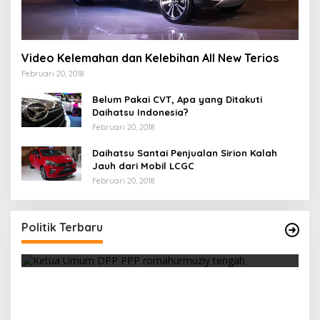
Video Kelemahan dan Kelebihan All New Terios
Februari 20, 2018
Belum Pakai CVT, Apa yang Ditakuti
Daihatsu Indonesia?
Februari 20, 2018
Daihatsu Santai Penjualan Sirion Kalah
Jauh dari Mobil LCGC
Februari 20, 2018
Strategi PPP Menangkan Duet Ganjar dan Gus
Yasin
Politik Terbaru
Di Berita, Politik
|
Februari 19, 2018