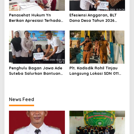
Penasehat Hukum Yn
Efesiensi Anggaran, BLT
Berikan Apresiasi Terhadap
Dana Desa Tahun 2026
Penyidik Kejari Rokan Hilir
Hanya Dapat Diberikan
Kepada KPM sebanyak 3
Bulan
Penghulu Bagan Jawa Ade
Plt. Kadisdik Rohil Tinjau
Suteba Salurkan Bantuan
Langsung Lokasi SDN 011
Langsung Tunai Dana Desa
Terdampak Kebakaran
2026
News Feed