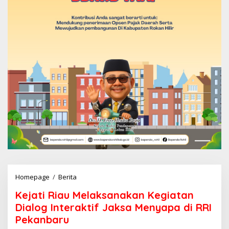
Homepage
/
Berita
K
e
Kejati Riau Melaksanakan Kegiatan
j
a
Dialog Interaktif Jaksa Menyapa di RRI
t
Pekanbaru
i