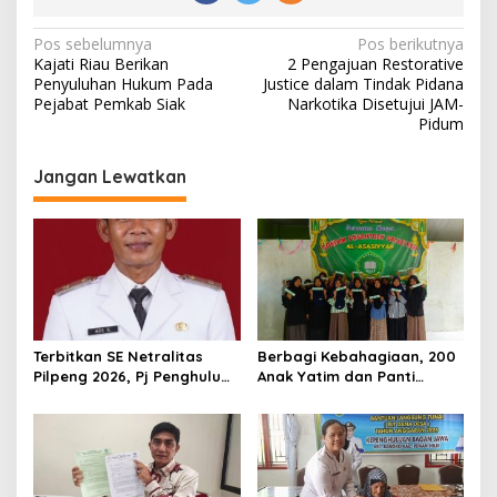
N
Pos sebelumnya
Pos berikutnya
Kajati Riau Berikan
2 Pengajuan Restorative
a
Penyuluhan Hukum Pada
Justice dalam Tindak Pidana
v
Pejabat Pemkab Siak
Narkotika Disetujui JAM-
Pidum
i
g
Jangan Lewatkan
a
s
i
p
o
s
Terbitkan SE Netralitas
Berbagi Kebahagiaan, 200
Pilpeng 2026, Pj Penghulu
Anak Yatim dan Panti
Bagan Jawa Ancam Pecat
Asuhan Terima Tiket Gratis
Aparatur yang Melanggar
Dari Pengelola Pasar
Malam Batu Enam