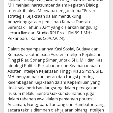
i
MH menjadi narasumber dalam kegiatan Dialog
a
Interaktif Jaksa Menyapa dengan tema “Peran
l
o
strategis Kejaksaan dalam mendukung
g
penyelenggaraan pemilihan Kepala Daerah
I
Serentak Tahun 2024” yang disiarkan langsung
n
secara live dari Studio RRI Pro 1 FM 99.1 MHz
t
Pekanbaru, Kamis (20/6/2024).
e
r
a
Dalam penyampaiannya Kasi Sosial, Budaya dan
k
Kemasyarakatan pada Asisten Intelijen Kejaksaan
t
Tinggi Riau Sonang Simanjuntak, SH., MH dan Kasi
i
Ideologi Politik, Pertahanan dan Keamanan pada
f
J
Asisten Intelijen Kejaksaan Tinggi Riau Simon, SH.,
a
MH menyampaikan peran dan fungsi penting
k
kelembagaan Kejaksaan dalam Kepemiluan yang
s
tidak saja beririsan langsung dalam penegakan
a
M
hukum melalui Sentra Gakkumdu namun juga
e
dalam tahapan awal dalam pemetaan potensi
n
Ancaman, Gangguan, Tantang dan Hambatan yang
y
secara teknis diemban oleh jajaran bidang Intelijen
a