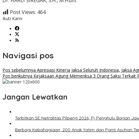
Dr. HARLI SIREGAR, S.H., M.Hum.
Post Views:
464
Ikuti Kami
Navigasi pos
Pos sebelumnya
Apresiasi Kinerja Jaksa Seluruh Indonesia, Jaksa
Pos berikutnya
Kejaksaan Agung Memeriksa 3 Orang Saksi Terkait 
Jangan Lewatkan
Terbitkan SE Netralitas Pilpeng 2026, Pj Penghulu Bagan 
Berbagi Kebahagiaan, 200 Anak Yatim dan Panti Asuhan Ter