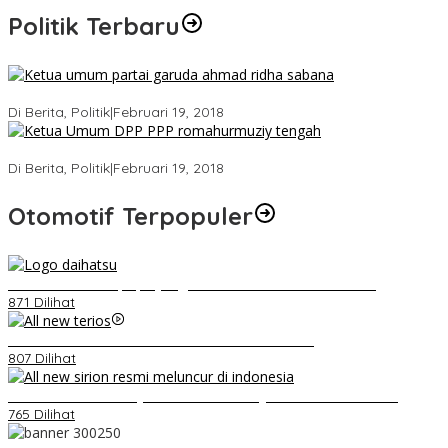
Politik Terbaru
Ini Dia Hubungan Partai Garuda dengan Gerindra
Di Berita, Politik
|
Februari 19, 2018
Strategi PPP Menangkan Duet Ganjar dan Gus Yasin
Di Berita, Politik
|
Februari 19, 2018
Otomotif Terpopuler
Belum Pakai CVT, Apa yang Ditakuti Daihatsu Indonesia?
871 Dilihat
Video Kelemahan dan Kelebihan All New Terios
807 Dilihat
Daihatsu Santai Penjualan Sirion Kalah Jauh dari Mobil LCGC
765 Dilihat