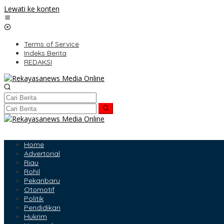
Lewati ke konten
Terms of Service
Indeks Berita
REDAKSI
Home
Advertorial
Riau
Rohil
Pekanbaru
Otomotif
Politik
Pendidikan
Hukrim