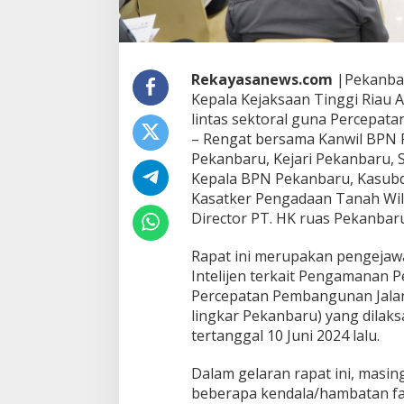
a
p
a
t
l
Rekayasanews.com
|Pekanbar
i
Kepala Kejaksaan Tinggi Riau A
n
lintas sektoral guna Percepat
t
– Rengat bersama Kanwil BPN R
a
Pekanbaru, Kejari Pekanbaru, 
s
s
Kepala BPN Pekanbaru, Kasub
e
Kasatker Pengadaan Tanah Wil
k
Director PT. HK ruas Pekanbaru
t
o
Rapat ini merupakan pengejaw
r
a
Intelijen terkait Pengamanan 
l
Percepatan Pembangunan Jalan
g
lingkar Pekanbaru) yang dilak
u
tertanggal 10 Juni 2024 lalu.
n
a
P
Dalam gelaran rapat ini, mas
e
beberapa kendala/hambatan fa
r