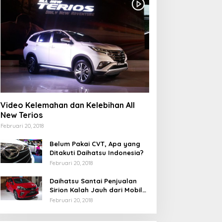
Video Kelemahan dan Kelebihan All
New Terios
Februari 20, 2018
Belum Pakai CVT, Apa yang
Ditakuti Daihatsu Indonesia?
Februari 20, 2018
Daihatsu Santai Penjualan
Sirion Kalah Jauh dari Mobil
LCGC
Februari 20, 2018