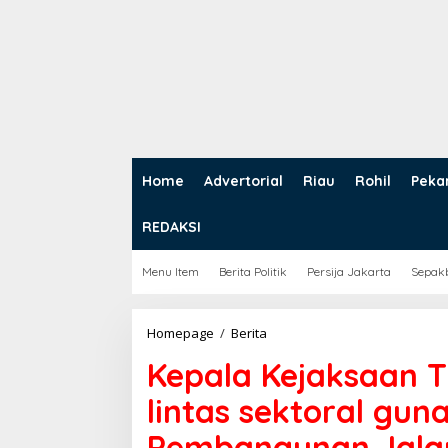
Home
Advertorial
Riau
Rohil
Peka
REDAKSI
Menu Item
Berita Politik
Persija Jakarta
Sepak
Homepage
/
Berita
K
e
Kepala Kejaksaan T
p
a
lintas sektoral gun
l
a
Pembangunan Jalan
K