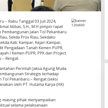
u – Rabu Tanggal 03 Juli 2024,
kmal Abbas, S.H., M.H pimpin rapat
an Pembangunan Jalan Tol Pekanbaru
Ini Dia Hubungan Partai Garuda
iau, Sekda Prov Riau, Sekdako
dengan Gerindra
Sekda Kab. Kampar, Kejari Kampar,
Di Berita, Politik
|
Februari 19, 2018
dit Pengadaan Tanah Kemen PUPR,
ayah I Kemen PUPR, PPK dan Project
 – Rengat.
antahan Perintah Jaksa Agung Muda
Pembangunan Strategis terhadap
 Tol Pekanbaru – Rengat (seksi
sanakan oleh PT. Hutama Karya (HK)
ing-masing pihak menyampaikan
ktual selama pelaksanaan