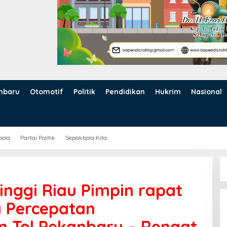
nbaru
Otomotif
Politik
Pendidikan
Hukrim
Nasional
bola
Partai Politik
Sepakbola Kita
inggi Riau Pimpin rapat
a Percepatan
 Tol Pekanbaru – Rengat