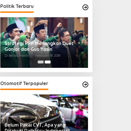
Politik Terbaru
Strategi PPP Menangkan Duet
Ganjar dan Gus Yasin
Di Berita, Politik
|
Februari 19, 2018
Otomotif Terpopuler
Belum Pakai CVT, Apa yang
Ditakuti Daihatsu Indonesia?