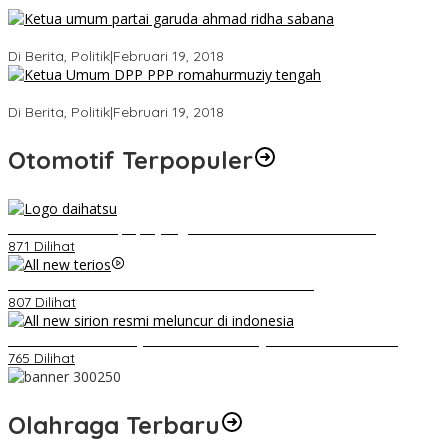
Ini Dia Hubungan Partai Garuda dengan Gerindra
Di Berita, Politik
|
Februari 19, 2018
Strategi PPP Menangkan Duet Ganjar dan Gus Yasin
Di Berita, Politik
|
Februari 19, 2018
Otomotif Terpopuler
Belum Pakai CVT, Apa yang Ditakuti Daihatsu Indonesia?
871 Dilihat
Video Kelemahan dan Kelebihan All New Terios
807 Dilihat
Daihatsu Santai Penjualan Sirion Kalah Jauh dari Mobil LCGC
765 Dilihat
Olahraga Terbaru