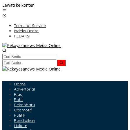
Lewati ke konten
Terms of Service
Indeks Berita
REDAKSI
Home
Advertorial
Riau
Rohil
Pekanbaru
Otomotif
Politik
Pendidikan
Hukrim