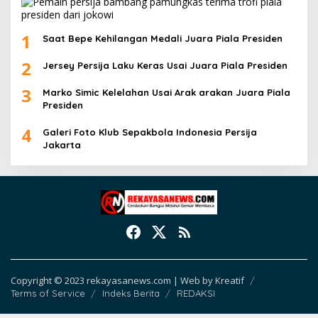
Copyright © 2023 rekayasanews.com | Web by Kreatif
Terms of Service
Indeks Berita
REDAKSI