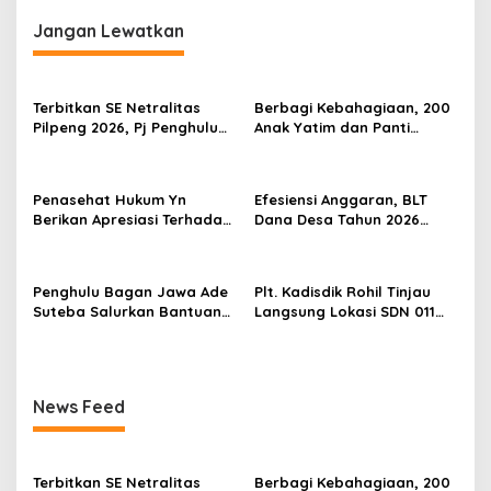
g
g
Jangan Lewatkan
a
a
d
s
i
T
i
Terbitkan SE Netralitas
Berbagi Kebahagiaan, 200
a
p
Pilpeng 2026, Pj Penghulu
Anak Yatim dan Panti
m
Bagan Jawa Ancam Pecat
Asuhan Terima Tiket Gratis
a
o
Aparatur yang Melanggar
Dari Pengelola Pasar
n
s
Malam Batu Enam
M
Penasehat Hukum Yn
Efesiensi Anggaran, BLT
a
Berikan Apresiasi Terhadap
Dana Desa Tahun 2026
k
Penyidik Kejari Rokan Hilir
Hanya Dapat Diberikan
a
Kepada KPM sebanyak 3
m
Bulan
P
Penghulu Bagan Jawa Ade
Plt. Kadisdik Rohil Tinjau
a
Suteba Salurkan Bantuan
Langsung Lokasi SDN 011
h
Langsung Tunai Dana Desa
Terdampak Kebakaran
l
2026
a
w
News Feed
a
n
K
a
Terbitkan SE Netralitas
Berbagi Kebahagiaan, 200
l