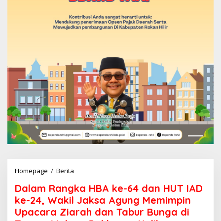
Homepage
/
Berita
D
a
Dalam Rangka HBA ke-64 dan HUT IAD
l
a
ke-24, Wakil Jaksa Agung Memimpin
m
Upacara Ziarah dan Tabur Bunga di
R