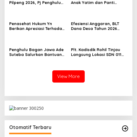
Pilpeng 2026, Pj Penghulu
Anak Yatim dan Panti
i
Bagan Jawa Ancam Pecat
Asuhan Terima Tiket Gratis
b
Aparatur yang Melanggar
Dari Pengelola Pasar
a
Malam Batu Enam
t
Penasehat Hukum Yn
Efesiensi Anggaran, BLT
a
Berikan Apresiasi Terhadap
Dana Desa Tahun 2026
Penyidik Kejari Rokan Hilir
Hanya Dapat Diberikan
Kepada KPM sebanyak 3
Bulan
Penghulu Bagan Jawa Ade
Plt. Kadisdik Rohil Tinjau
Suteba Salurkan Bantuan
Langsung Lokasi SDN 011
Langsung Tunai Dana Desa
Terdampak Kebakaran
2026
View More
Otomatif Terbaru