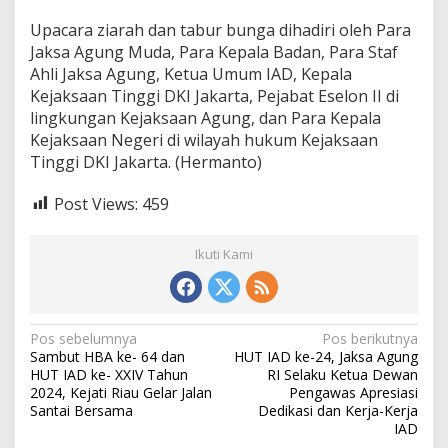
n
Upacara ziarah dan tabur bunga dihadiri oleh Para
U
p
Jaksa Agung Muda, Para Kepala Badan, Para Staf
a
Ahli Jaksa Agung, Ketua Umum IAD, Kepala
c
Kejaksaan Tinggi DKI Jakarta, Pejabat Eselon II di
a
lingkungan Kejaksaan Agung, dan Para Kepala
r
a
Kejaksaan Negeri di wilayah hukum Kejaksaan
Z
Tinggi DKI Jakarta. (Hermanto)
i
a
Post Views:
459
r
a
h
Ikuti Kami
d
a
n
T
a
N
Pos sebelumnya
Pos berikutnya
b
Sambut HBA ke- 64 dan
HUT IAD ke-24, Jaksa Agung
a
u
HUT IAD ke- XXIV Tahun
RI Selaku Ketua Dewan
r
v
2024, Kejati Riau Gelar Jalan
Pengawas Apresiasi
B
Santai Bersama
Dedikasi dan Kerja-Kerja
i
u
IAD
n