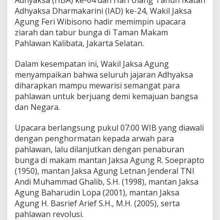
2
Adhyaksa Dharmakarini (IAD) ke-24, Wakil Jaksa
4
Agung Feri Wibisono hadir memimpin upacara
,
W
ziarah dan tabur bunga di Taman Makam
a
Pahlawan Kalibata, Jakarta Selatan.
k
i
Dalam kesempatan ini, Wakil Jaksa Agung
l
menyampaikan bahwa seluruh jajaran Adhyaksa
J
a
diharapkan mampu mewarisi semangat para
k
pahlawan untuk berjuang demi kemajuan bangsa
s
dan Negara.
a
A
Upacara berlangsung pukul 07:00 WIB yang diawali
g
u
dengan penghormatan kepada arwah para
n
pahlawan, lalu dilanjutkan dengan penaburan
g
bunga di makam mantan Jaksa Agung R. Soeprapto
M
(1950), mantan Jaksa Agung Letnan Jenderal TNI
e
Andi Muhammad Ghalib, S.H. (1998), mantan Jaksa
m
i
Agung Baharudin Lopa (2001), mantan Jaksa
m
Agung H. Basrief Arief S.H., M.H. (2005), serta
p
pahlawan revolusi.
i