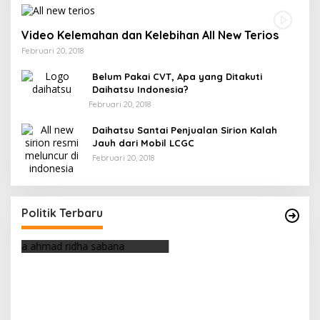
Video Kelemahan dan Kelebihan All New Terios
Februari 20, 2018
Belum Pakai CVT, Apa yang Ditakuti
Daihatsu Indonesia?
Februari 20, 2018
Daihatsu Santai Penjualan Sirion Kalah
Jauh dari Mobil LCGC
Februari 20, 2018
Strategi PPP Menangkan Duet Ganjar dan Gus
Yasin
Politik Terbaru
Di Berita, Politik
|
Februari 19, 2018
Belum Pakai CVT, Apa yang Ditakuti Daihatsu
Otomotif Terpopuler
Indonesia?
Video Kelemahan dan Kelebihan All New
871 Dilihat
Terios