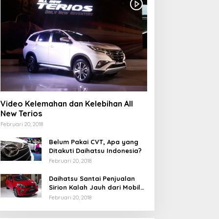
Video Kelemahan dan Kelebihan All
New Terios
Februari 20, 2018
Belum Pakai CVT, Apa yang
Ditakuti Daihatsu Indonesia?
Februari 20, 2018
Daihatsu Santai Penjualan
Sirion Kalah Jauh dari Mobil
LCGC
Februari 20, 2018