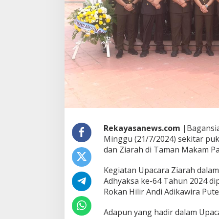
n
N
e
g
e
r
i
R
o
k
a
n
H
i
Rekayasanews.com
|Bagansia
l
Minggu (21/7/2024) sekitar pu
i
r
dan Ziarah di Taman Makam Pa
L
a
Kegiatan Upacara Ziarah dala
k
Adhyaksa ke-64 Tahun 2024 dip
s
Rokan Hilir Andi Adikawira Puter
a
n
a
Adapun yang hadir dalam Upacar
k