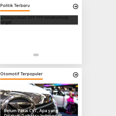
Strategi PPP Menangkan Duet
Politik Terbaru
Ganjar dan Gus Yasin
Di Berita, Politik
|
Februari 19, 2018
Otomotif Terpopuler
Belum Pakai CVT, Apa yang
Ditakuti Daihatsu Indonesia?