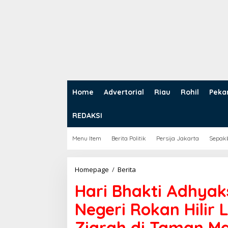
Home
Advertorial
Riau
Rohil
Peka
REDAKSI
Menu Item
Berita Politik
Persija Jakarta
Sepak
Homepage
/
Berita
H
a
Hari Bhakti Adhyak
r
i
Negeri Rokan Hilir
B
h
Ziarah di Taman M
a