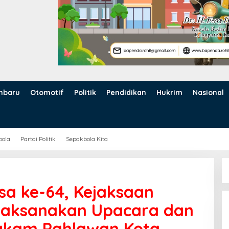
nbaru
Otomotif
Politik
Pendidikan
Hukrim
Nasional
bola
Partai Politik
Sepakbola Kita
sa ke-64, Kejaksaan
 Laksanakan Upacara dan
akam Pahlawan Kota