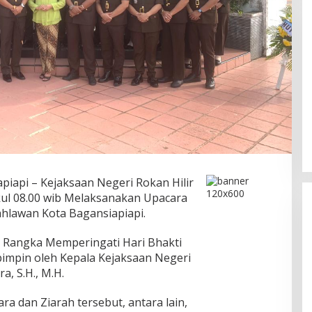
Ini Dia Hubungan Partai Garuda
dengan Gerindra
Di Berita, Politik
|
Februari 19, 2018
piapi – Kejaksaan Negeri Rokan Hilir
kul 08.00 wib Melaksanakan Upacara
hlawan Kota Bagansiapiapi.
m Rangka Memperingati Hari Bhakti
impin oleh Kepala Kejaksaan Negeri
a, S.H., M.H.
a dan Ziarah tersebut, antara lain,