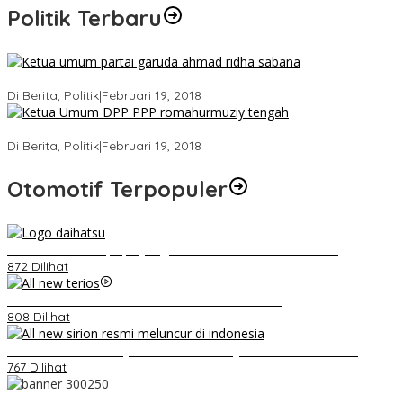
Politik Terbaru
Ini Dia Hubungan Partai Garuda dengan Gerindra
Di Berita, Politik
|
Februari 19, 2018
Strategi PPP Menangkan Duet Ganjar dan Gus Yasin
Di Berita, Politik
|
Februari 19, 2018
Otomotif Terpopuler
Belum Pakai CVT, Apa yang Ditakuti Daihatsu Indonesia?
872 Dilihat
Video Kelemahan dan Kelebihan All New Terios
808 Dilihat
Daihatsu Santai Penjualan Sirion Kalah Jauh dari Mobil LCGC
767 Dilihat