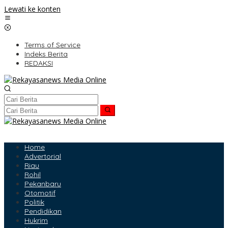
Lewati ke konten
Terms of Service
Indeks Berita
REDAKSI
Home
Advertorial
Riau
Rohil
Pekanbaru
Otomotif
Politik
Pendidikan
Hukrim