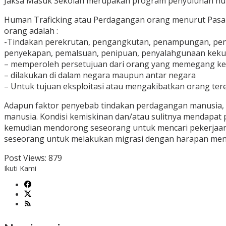
Jaksa Masuk Sekolah merupakan program penyuluhan hu
Human Traficking atau Perdagangan orang menurut Pasa
orang adalah :
-Tindakan perekrutan, pengangkutan, penampungan, pen
penyekapan, pemalsuan, penipuan, penyalahgunaan kekuas
– memperoleh persetujuan dari orang yang memegang kend
– dilakukan di dalam negara maupun antar negara
– Untuk tujuan eksploitasi atau mengakibatkan orang tere
Adapun faktor penyebab tindakan perdagangan manusia, d
manusia. Kondisi kemiskinan dan/atau sulitnya mendapat 
kemudian mendorong seseorang untuk mencari pekerjaa
seseorang untuk melakukan migrasi dengan harapan men
Post Views:
879
Ikuti Kami