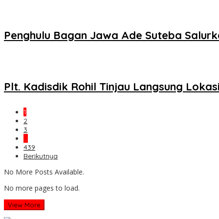
Penghulu Bagan Jawa Ade Suteba Salurk
Plt. Kadisdik Rohil Tinjau Langsung Lok
1
2
3
…
439
Berikutnya
No More Posts Available.
No more pages to load.
View More