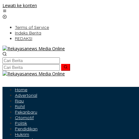
Lewati ke konten
Terms of Service
Indeks Berita
REDAKSI
Home
Advertorial
Riau
Rohil
Pekanbaru
Otomotif
Politik
Pendidikan
Hukrim