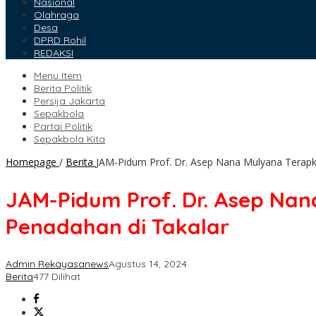
Nasional
Olahraga
Desa
DPRD Rohil
REDAKSI
Menu Item
Berita Politik
Persija Jakarta
Sepakbola
Partai Politik
Sepakbola Kita
Homepage
/
Berita
JAM-Pidum Prof. Dr. Asep Nana Mulyana Terapka
JAM-Pidum Prof. Dr. Asep Nan
Penadahan di Takalar
Admin Rekayasanews
Agustus 14, 2024
Berita
477 Dilihat