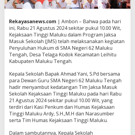
,
J
a
k
Rekayasanews.com
| Ambon – Bahwa pada hari
s
ini, Rabu 21 Agustus 2024 sekitar pukul 10.00 Wit,
a
Kejaksaan Tinggi Maluku dalam Program Jaksa
M
a
Masuk Sekolah (JMS) telah melaksanakan kegiatan
s
Penyuluhan Hukum di SMA Negeri 62 Maluku
u
Tengah, Desa Telaga Kodok Kecamatan Leihitu
k
Kabupaten Maluku Tengah.
k
e
S
Kepala Sekolah Bapak Ahmad Yani, S.Pd bersama
e
para Dewan Guru SMA Negeri 62 Maluku Tengah
k
hadir menyambut kedatangan Tim Jaksa Masuk
o
Sekolah Kejaksaan Tinggi Maluku pada hari Rabu
l
21 Agustus 2024 sekitar pukul 10.00 Wit, yang
a
h
terdiri dari Kasi Penkum dan Humas Kejaksaan
S
Tinggi Maluku Ardy, S.H.,M.H dan Narasumber
M
serta Tim Humas Kejaksaan Tinggi Maluku.
A
N
Dalam sambutannya, Kepala Sekolah
e