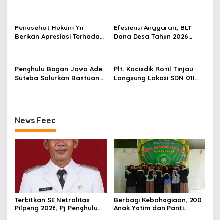
Bagan Jawa Ancam Pecat
Asuhan Terima Tiket Gratis
Aparatur yang Melanggar
Dari Pengelola Pasar
Malam Batu Enam
Penasehat Hukum Yn
Efesiensi Anggaran, BLT
Berikan Apresiasi Terhadap
Dana Desa Tahun 2026
Penyidik Kejari Rokan Hilir
Hanya Dapat Diberikan
Kepada KPM sebanyak 3
Bulan
Penghulu Bagan Jawa Ade
Plt. Kadisdik Rohil Tinjau
Suteba Salurkan Bantuan
Langsung Lokasi SDN 011
Langsung Tunai Dana Desa
Terdampak Kebakaran
2026
News Feed
Terbitkan SE Netralitas
Berbagi Kebahagiaan, 200
Pilpeng 2026, Pj Penghulu
Anak Yatim dan Panti
Bagan Jawa Ancam Pecat
Asuhan Terima Tiket Gratis