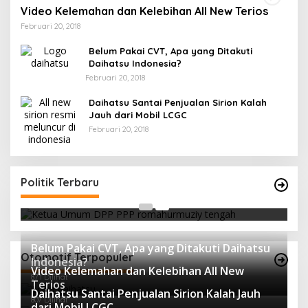
Video Kelemahan dan Kelebihan All New Terios
Februari 20, 2018
Belum Pakai CVT, Apa yang Ditakuti
Daihatsu Indonesia?
Februari 20, 2018
Daihatsu Santai Penjualan Sirion Kalah
Jauh dari Mobil LCGC
Februari 20, 2018
Strategi PPP Menangkan Duet Ganjar dan Gus
Yasin
Politik Terbaru
Di Berita, Politik
|
Februari 19, 2018
Belum Pakai CVT, Apa yang Ditakuti Daihatsu
Otomotif Terpopuler
Indonesia?
Video Kelemahan dan Kelebihan All New
871 Dilihat
Terios
Daihatsu Santai Penjualan Sirion Kalah Jauh
807 Dilihat
dari Mobil LCGC