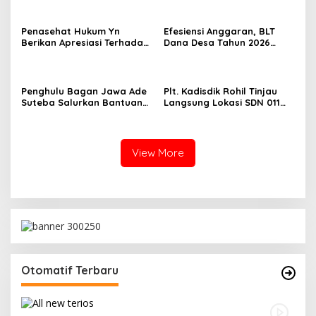
Aparatur yang Melanggar
Dari Pengelola Pasar
Malam Batu Enam
Penasehat Hukum Yn
Efesiensi Anggaran, BLT
Berikan Apresiasi Terhadap
Dana Desa Tahun 2026
Penyidik Kejari Rokan Hilir
Hanya Dapat Diberikan
Kepada KPM sebanyak 3
Bulan
Penghulu Bagan Jawa Ade
Plt. Kadisdik Rohil Tinjau
Suteba Salurkan Bantuan
Langsung Lokasi SDN 011
Langsung Tunai Dana Desa
Terdampak Kebakaran
2026
View More
Otomatif Terbaru