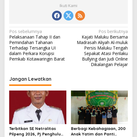
Ikuti Kami
N
Pos sebelumnya
Pos berikutnya
Pelaksanaan Tahap II dan
Kajati Maluku Bersama
a
Pemindahan Tahanan
Madrasah Aliyah Al-muluk
v
Terhadap Tersangka UI
Persis Maluku Tengah
dalam Perkara Korupsi
Sepakat Atasi Perilaku
i
Pemkab Kotawaringin Barat
Bullying dan Judi Online
Dikalangan Pelajar
g
a
Jangan Lewatkan
s
i
p
o
s
Terbitkan SE Netralitas
Berbagi Kebahagiaan, 200
Pilpeng 2026, Pj Penghulu
Anak Yatim dan Panti