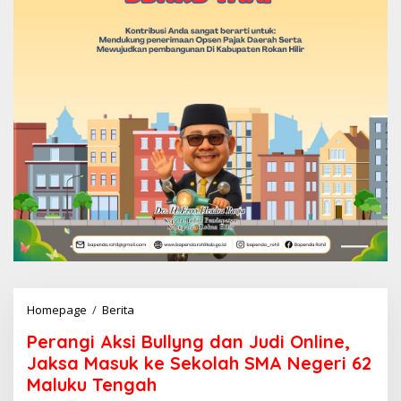
Homepage
/
Berita
P
e
Perangi Aksi Bullyng dan Judi Online,
r
a
Jaksa Masuk ke Sekolah SMA Negeri 62
n
Maluku Tengah
g