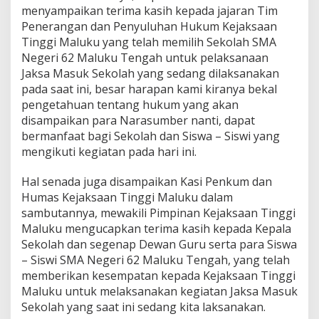
g
menyampaikan terima kasih kepada jajaran Tim
e
Penerangan dan Penyuluhan Hukum Kejaksaan
r
Tinggi Maluku yang telah memilih Sekolah SMA
i
Negeri 62 Maluku Tengah untuk pelaksanaan
6
2
Jaksa Masuk Sekolah yang sedang dilaksanakan
M
pada saat ini, besar harapan kami kiranya bekal
a
pengetahuan tentang hukum yang akan
l
disampaikan para Narasumber nanti, dapat
u
bermanfaat bagi Sekolah dan Siswa – Siswi yang
k
u
mengikuti kegiatan pada hari ini.
T
e
Hal senada juga disampaikan Kasi Penkum dan
n
Humas Kejaksaan Tinggi Maluku dalam
g
sambutannya, mewakili Pimpinan Kejaksaan Tinggi
a
h
Maluku mengucapkan terima kasih kepada Kepala
Sekolah dan segenap Dewan Guru serta para Siswa
– Siswi SMA Negeri 62 Maluku Tengah, yang telah
memberikan kesempatan kepada Kejaksaan Tinggi
Maluku untuk melaksanakan kegiatan Jaksa Masuk
Sekolah yang saat ini sedang kita laksanakan.