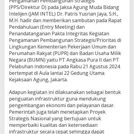
Pengamanan Pembangunan Strategis
a
(PPS/Direktur D) pada Jaksa Agung Muda Bidang
I
Intelijen (JAM INTEL) Dr. Patris Yusrian Jaya, S.H.,
n
t
M.H. hadir dan memberikan sambutan pada Rapat
e
Pendahuluan (Entry Meeting) dan
g
Penandatanganan Pakta Integritas Kegiatan
r
Pengamanan Pembangunan Strategis/Prioritas di
i
t
Lingkungan Kementerian Pekerjaan Umum dan
a
Perumahan Rakyat (PUPR) dan Badan Usaha Milik
s
Negara (BUMN) yaitu PT Angkasa Pura II dan PT
K
Pelabuhan Indonesia pada Rabu 21 Agustus 2024
e
bertempat di Aula lantai 22 Gedung Utama
g
i
Kejaksaan Agung, Jakarta.
a
t
Adapun kegiatan ini dilaksanakan sebagai bentuk
a
penguatan infrastruktur guna mendukung
n
pengembangan ekonomi dan pelayanan dasar.
P
e
Pemerintah juga telah menetapkan Proyek
n
Strategis Nasional yang bertujuan untuk
g
memperbaiki kualitas dan ketersediaan
a
infrastruktur secara cepat sehingga dapat
m