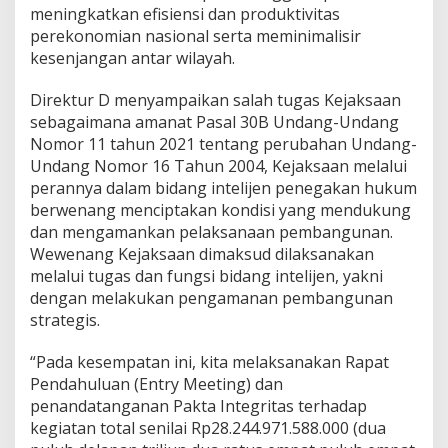
a
meningkatkan efisiensi dan produktivitas
n
perekonomian nasional serta meminimalisir
a
kesenjangan antar wilayah.
n
P
Direktur D menyampaikan salah tugas Kejaksaan
e
m
sebagaimana amanat Pasal 30B Undang-Undang
b
Nomor 11 tahun 2021 tentang perubahan Undang-
a
Undang Nomor 16 Tahun 2004, Kejaksaan melalui
n
perannya dalam bidang intelijen penegakan hukum
g
berwenang menciptakan kondisi yang mendukung
u
n
dan mengamankan pelaksanaan pembangunan.
a
Wewenang Kejaksaan dimaksud dilaksanakan
n
melalui tugas dan fungsi bidang intelijen, yakni
S
dengan melakukan pengamanan pembangunan
t
r
strategis.
a
t
“Pada kesempatan ini, kita melaksanakan Rapat
e
Pendahuluan (Entry Meeting) dan
g
penandatanganan Pakta Integritas terhadap
i
s
kegiatan total senilai Rp28.244.971.588.000 (dua
t