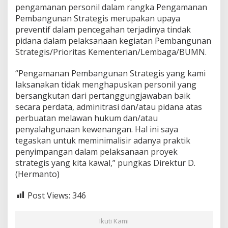
pengamanan personil dalam rangka Pengamanan
8
Pembangunan Strategis merupakan upaya
8
.
preventif dalam pencegahan terjadinya tindak
0
pidana dalam pelaksanaan kegiatan Pembangunan
0
Strategis/Prioritas Kementerian/Lembaga/BUMN.
0
“Pengamanan Pembangunan Strategis yang kami
laksanakan tidak menghapuskan personil yang
bersangkutan dari pertanggungjawaban baik
secara perdata, adminitrasi dan/atau pidana atas
perbuatan melawan hukum dan/atau
penyalahgunaan kewenangan. Hal ini saya
tegaskan untuk meminimalisir adanya praktik
penyimpangan dalam pelaksanaan proyek
strategis yang kita kawal,” pungkas Direktur D.
(Hermanto)
Post Views:
346
Ikuti Kami