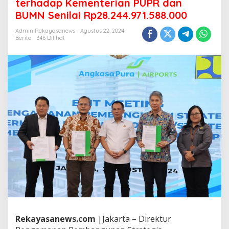
terhadap Kementerian PUPR dan
e
e
BUMN Senilai Rp28.244.971.588.000
t
i
Admin Rekayasanews
Agustus 22, 2024
Berita
346 Dilihat
n
g
P
e
n
a
n
d
a
t
a
n
g
a
n
a
n
P
a
k
Rekayasanews.com
|Jakarta – Direktur
t