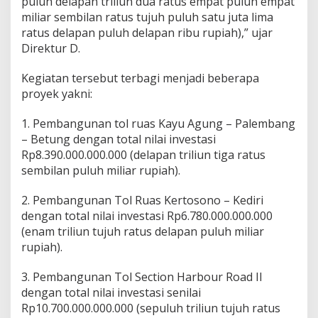
puluh delapan triliun dua ratus empat puluh empat
e
miliar sembilan ratus tujuh puluh satu juta lima
r
ratus delapan puluh delapan ribu rupiah),” ujar
h
Direktur D.
a
d
a
Kegiatan tersebut terbagi menjadi beberapa
p
proyek yakni:
K
e
1. Pembangunan tol ruas Kayu Agung – Palembang
m
e
– Betung dengan total nilai investasi
n
Rp8.390.000.000.000 (delapan triliun tiga ratus
t
sembilan puluh miliar rupiah).
e
r
2. Pembangunan Tol Ruas Kertosono – Kediri
i
a
dengan total nilai investasi Rp6.780.000.000.000
n
(enam triliun tujuh ratus delapan puluh miliar
P
rupiah).
U
P
3. Pembangunan Tol Section Harbour Road II
R
d
dengan total nilai investasi senilai
a
Rp10.700.000.000.000 (sepuluh triliun tujuh ratus
n