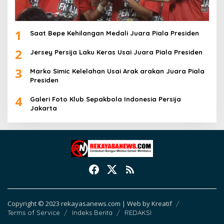
1
Saat Bepe Kehilangan Medali Juara Piala Presiden
2
Jersey Persija Laku Keras Usai Juara Piala Presiden
3
Marko Simic Kelelahan Usai Arak arakan Juara Piala
Presiden
4
Galeri Foto Klub Sepakbola Indonesia Persija
Jakarta
Copyright © 2023 rekayasanews.com | Web by Kreatif
Terms of Service
Indeks Berita
REDAKSI