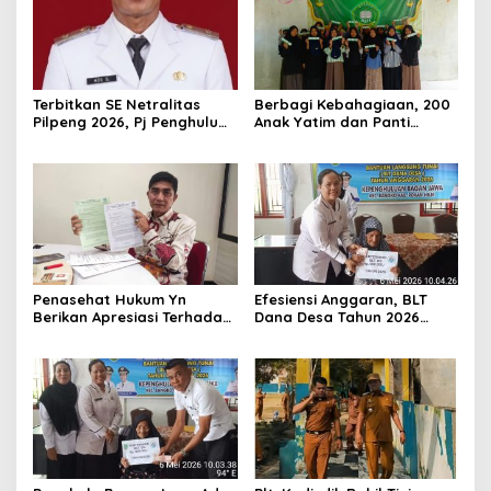
Terbitkan SE Netralitas
Berbagi Kebahagiaan, 200
Pilpeng 2026, Pj Penghulu
Anak Yatim dan Panti
Bagan Jawa Ancam Pecat
Asuhan Terima Tiket Gratis
Aparatur yang Melanggar
Dari Pengelola Pasar
Malam Batu Enam
Penasehat Hukum Yn
Efesiensi Anggaran, BLT
Berikan Apresiasi Terhadap
Dana Desa Tahun 2026
Penyidik Kejari Rokan Hilir
Hanya Dapat Diberikan
Kepada KPM sebanyak 3
Bulan