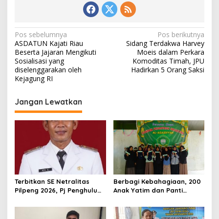
N
Pos sebelumnya
Pos berikutnya
ASDATUN Kajati Riau
Sidang Terdakwa Harvey
a
Beserta Jajaran Mengikuti
Moeis dalam Perkara
v
Sosialisasi yang
Komoditas Timah, JPU
diselenggarakan oleh
Hadirkan 5 Orang Saksi
i
Kejagung RI
g
Jangan Lewatkan
a
s
i
p
o
s
Terbitkan SE Netralitas
Berbagi Kebahagiaan, 200
Pilpeng 2026, Pj Penghulu
Anak Yatim dan Panti
Bagan Jawa Ancam Pecat
Asuhan Terima Tiket Gratis
Aparatur yang Melanggar
Dari Pengelola Pasar
Malam Batu Enam