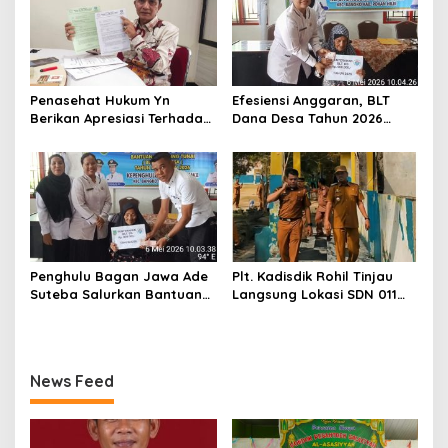
Penasehat Hukum Yn
Efesiensi Anggaran, BLT
Berikan Apresiasi Terhadap
Dana Desa Tahun 2026
Penyidik Kejari Rokan Hilir
Hanya Dapat Diberikan
Kepada KPM sebanyak 3
Bulan
Penghulu Bagan Jawa Ade
Plt. Kadisdik Rohil Tinjau
Suteba Salurkan Bantuan
Langsung Lokasi SDN 011
Langsung Tunai Dana Desa
Terdampak Kebakaran
2026
News Feed