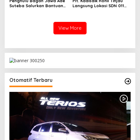
Penghulu Bagan Jawa Ade
Plt. Kadisdik Rohil Tinjau
Suteba Salurkan Bantuan
Langsung Lokasi SDN 011
Langsung Tunai Dana Desa
Terdampak Kebakaran
2026
View More
Otomatif Terbaru