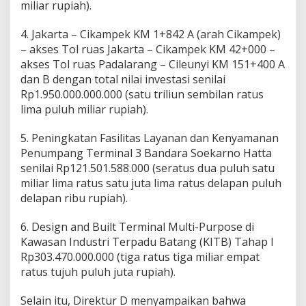
miliar rupiah).
B
U
4. Jakarta – Cikampek KM 1+842 A (arah Cikampek)
M
N
– akses Tol ruas Jakarta – Cikampek KM 42+000 –
S
akses Tol ruas Padalarang – Cileunyi KM 151+400 A
e
dan B dengan total nilai investasi senilai
n
Rp1.950.000.000.000 (satu triliun sembilan ratus
i
lima puluh miliar rupiah).
l
a
i
5. Peningkatan Fasilitas Layanan dan Kenyamanan
R
Penumpang Terminal 3 Bandara Soekarno Hatta
p
senilai Rp121.501.588.000 (seratus dua puluh satu
2
miliar lima ratus satu juta lima ratus delapan puluh
8
.
delapan ribu rupiah).
2
4
6. Design and Built Terminal Multi-Purpose di
4
Kawasan Industri Terpadu Batang (KITB) Tahap I
.
Rp303.470.000.000 (tiga ratus tiga miliar empat
9
7
ratus tujuh puluh juta rupiah).
1
.
Selain itu, Direktur D menyampaikan bahwa
5