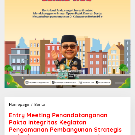
Homepage
/
Berita
E
n
Entry Meeting Penandatanganan
t
r
Pakta Integritas Kegiatan
y
Pengamanan Pembangunan Strategis
M