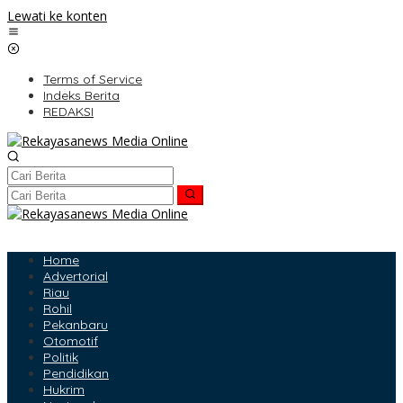
Lewati ke konten
Terms of Service
Indeks Berita
REDAKSI
Home
Advertorial
Riau
Rohil
Pekanbaru
Otomotif
Politik
Pendidikan
Hukrim