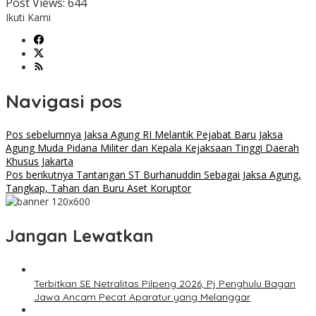
Post Views:
644
Ikuti Kami
Navigasi pos
Pos sebelumnya
Jaksa Agung RI Melantik Pejabat Baru Jaksa
Agung Muda Pidana Militer dan Kepala Kejaksaan Tinggi Daerah
Khusus Jakarta
Pos berikutnya
Tantangan ST Burhanuddin Sebagai Jaksa Agung,
Tangkap, Tahan dan Buru Aset Koruptor
Jangan Lewatkan
Terbitkan SE Netralitas Pilpeng 2026, Pj Penghulu Bagan
Jawa Ancam Pecat Aparatur yang Melanggar