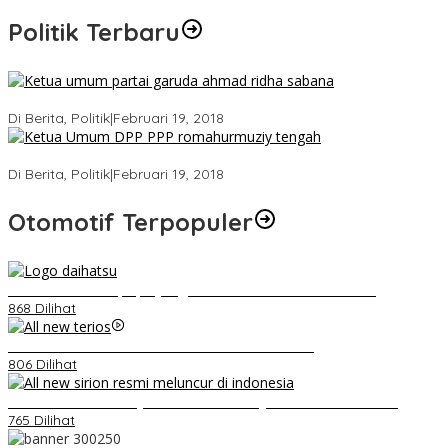
Politik Terbaru
Ini Dia Hubungan Partai Garuda dengan Gerindra
Di Berita, Politik
|
Februari 19, 2018
Strategi PPP Menangkan Duet Ganjar dan Gus Yasin
Di Berita, Politik
|
Februari 19, 2018
Otomotif Terpopuler
Belum Pakai CVT, Apa yang Ditakuti Daihatsu Indonesia?
868 Dilihat
Video Kelemahan dan Kelebihan All New Terios
806 Dilihat
Daihatsu Santai Penjualan Sirion Kalah Jauh dari Mobil LCGC
765 Dilihat