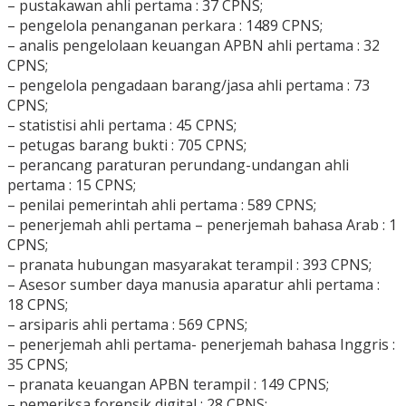
– ⁠pustakawan ahli pertama : 37 CPNS;
– ⁠pengelola penanganan perkara : 1489 CPNS;
– ⁠analis pengelolaan keuangan APBN ahli pertama : 32
CPNS;
– ⁠pengelola pengadaan barang/jasa ahli pertama : 73
CPNS;
– ⁠statistisi ahli pertama : 45 CPNS;
– ⁠petugas barang bukti : 705 CPNS;
– ⁠perancang paraturan perundang-undangan ahli
pertama : 15 CPNS;
– ⁠penilai pemerintah ahli pertama : 589 CPNS;
– ⁠penerjemah ahli pertama – penerjemah bahasa Arab : 1
CPNS;
– ⁠pranata hubungan masyarakat terampil : 393 CPNS;
– ⁠Asesor sumber daya manusia aparatur ahli pertama :
18 CPNS;
– ⁠arsiparis ahli pertama : 569 CPNS;
– ⁠penerjemah ahli pertama- penerjemah bahasa Inggris :
35 CPNS;
– ⁠pranata keuangan APBN terampil : 149 CPNS;
– ⁠pemeriksa forensik digital : 28 CPNS;