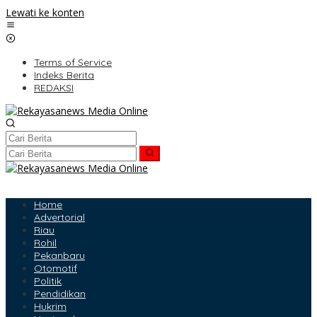
Lewati ke konten
Terms of Service
Indeks Berita
REDAKSI
Home
Advertorial
Riau
Rohil
Pekanbaru
Otomotif
Politik
Pendidikan
Hukrim