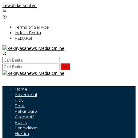
Lewati ke konten
Terms of Service
Indeks Berita
REDAKSI
Home
Advertorial
Riau
Rohil
Pekanbaru
Otomotif
Politik
Pendidikan
Hukrim