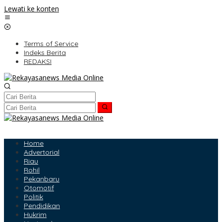
Lewati ke konten
Terms of Service
Indeks Berita
REDAKSI
Home
Advertorial
Riau
Rohil
Pekanbaru
Otomotif
Politik
Pendidikan
Hukrim