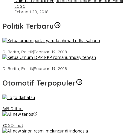
Daihatsu Santai Penjualan Sirion Kalah Jauh dari Mobil
LCGC
Februari 20, 2018
Politik Terbaru
Ini Dia Hubungan Partai Garuda dengan Gerindra
Di Berita, Politik
|
Februari 19, 2018
Strategi PPP Menangkan Duet Ganjar dan Gus Yasin
Di Berita, Politik
|
Februari 19, 2018
Otomotif Terpopuler
Belum Pakai CVT, Apa yang Ditakuti Daihatsu Indonesia?
869 Dilihat
Video Kelemahan dan Kelebihan All New Terios
806 Dilihat