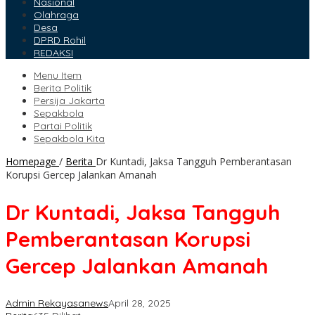
Nasional
Olahraga
Desa
DPRD Rohil
REDAKSI
Menu Item
Berita Politik
Persija Jakarta
Sepakbola
Partai Politik
Sepakbola Kita
Homepage
/
Berita
Dr Kuntadi, Jaksa Tangguh Pemberantasan
Korupsi Gercep Jalankan Amanah
Dr Kuntadi, Jaksa Tangguh
Pemberantasan Korupsi
Gercep Jalankan Amanah
Admin Rekayasanews
April 28, 2025