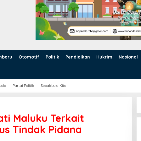
nbaru
Otomotif
Politik
Pendidikan
Hukrim
Nasional
bola
Partai Politik
Sepakbola Kita
ati Maluku Terkait
s Tindak Pidana