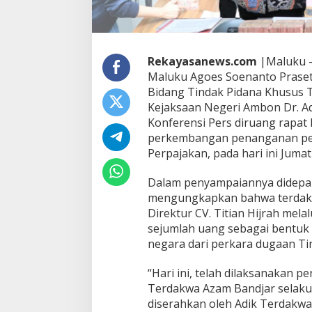
t
P
e
r
k
Rekayasanews.com
|Maluku –
e
Maluku Agoes Soenanto Prasety
m
Bidang Tindak Pidana Khusus T
b
Kejaksaan Negeri Ambon Dr. A
a
Konferensi Pers diruang rapat 
n
g
perkembangan penanganan per
a
Perpajakan, pada hari ini Jumat
n
K
Dalam penyampaiannya didepan
a
mengungkapkan bahwa terdakw
s
u
Direktur CV. Titian Hijrah mel
s
sejumlah uang sebagai bentuk
T
negara dari perkara dugaan Ti
i
n
“Hari ini, telah dilaksanakan 
d
a
Terdakwa Azam Bandjar selaku W
k
diserahkan oleh Adik Terdakwa
P