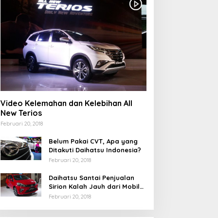
Video Kelemahan dan Kelebihan All
New Terios
Februari 20, 2018
Belum Pakai CVT, Apa yang
Ditakuti Daihatsu Indonesia?
Februari 20, 2018
Daihatsu Santai Penjualan
Sirion Kalah Jauh dari Mobil
LCGC
Februari 20, 2018