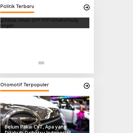
Strategi PPP Menangkan Duet
Politik Terbaru
Ganjar dan Gus Yasin
Di Berita, Politik
|
Februari 19, 2018
Otomotif Terpopuler
Belum Pakai CVT, Apa yang
Ditakuti Daihatsu Indonesia?