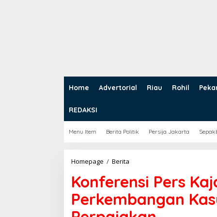
Home
Advertorial
Riau
Rohil
Peka
REDAKSI
Menu Item
Berita Politik
Persija Jakarta
Sepak
Homepage
/
Berita
K
o
Konferensi Pers Kaj
n
f
Perkembangan Kasu
e
r
Perpajakan
e