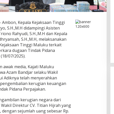
 Ambon, Kepala Kejaksaan Tinggi
o, S.H.,M.H didampingi Asisten
riono Rahyudi, S.H.,M.H dan Kepala
Ini Dia Hubungan Partai Garuda
dhryansah, S.H.,M.H, melaksanakan
dengan Gerindra
Kejaksaan Tinggi Maluku terkait
Di Berita, Politik
|
Februari 19, 2018
kara dugaan Tindak Pidana
 (18/07/2025).
 awak media, Kajati Maluku
a Azam Bandjar selaku Wakil
alui Adiknya telah menyerahkan
 pengembalian kerugian keuangan
ndak Pidana Perpajakan.
pengambilan kerugian negara dari
akil Direktur CV. Titian Hijrah yang
, dengan sejumlah uang sebesar Rp.