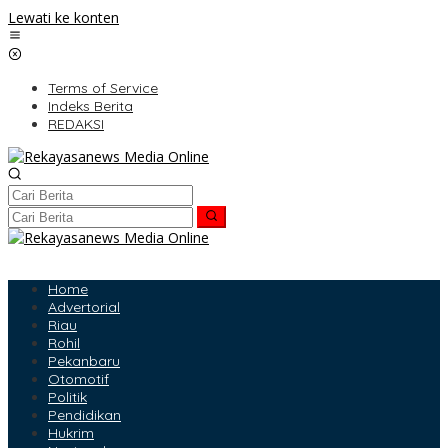
Lewati ke konten
Terms of Service
Indeks Berita
REDAKSI
Home
Advertorial
Riau
Rohil
Pekanbaru
Otomotif
Politik
Pendidikan
Hukrim