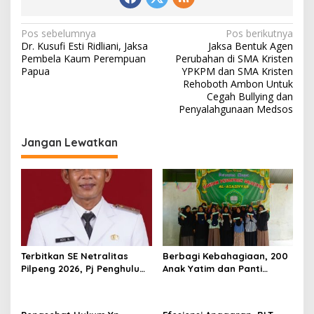
N
Pos sebelumnya
Pos berikutnya
Dr. Kusufi Esti Ridliani, Jaksa
Jaksa Bentuk Agen
a
Pembela Kaum Perempuan
Perubahan di SMA Kristen
v
Papua
YPKPM dan SMA Kristen
Rehoboth Ambon Untuk
i
Cegah Bullying dan
Penyalahgunaan Medsos
g
a
Jangan Lewatkan
s
i
p
o
s
Terbitkan SE Netralitas
Berbagi Kebahagiaan, 200
Pilpeng 2026, Pj Penghulu
Anak Yatim dan Panti
Bagan Jawa Ancam Pecat
Asuhan Terima Tiket Gratis
Aparatur yang Melanggar
Dari Pengelola Pasar
Malam Batu Enam