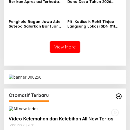
Berikan Apresiasi Terhadap
Dana Desa Tahun 2026
Penyidik Kejari Rokan Hilir
Hanya Dapat Diberikan
Kepada KPM sebanyak 3
Bulan
Penghulu Bagan Jawa Ade
Plt. Kadisdik Rohil Tinjau
Suteba Salurkan Bantuan
Langsung Lokasi SDN 011
Langsung Tunai Dana Desa
Terdampak Kebakaran
2026
View More
Otomatif Terbaru
Video Kelemahan dan Kelebihan All New Terios
Februari 20, 2018