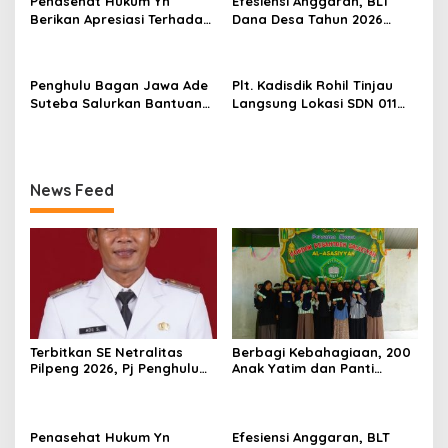
Penasehat Hukum Yn
Efesiensi Anggaran, BLT
Berikan Apresiasi Terhadap
Dana Desa Tahun 2026
Penyidik Kejari Rokan Hilir
Hanya Dapat Diberikan
Kepada KPM sebanyak 3
Bulan
Penghulu Bagan Jawa Ade
Plt. Kadisdik Rohil Tinjau
Suteba Salurkan Bantuan
Langsung Lokasi SDN 011
Langsung Tunai Dana Desa
Terdampak Kebakaran
2026
News Feed
Terbitkan SE Netralitas
Berbagi Kebahagiaan, 200
Pilpeng 2026, Pj Penghulu
Anak Yatim dan Panti
Bagan Jawa Ancam Pecat
Asuhan Terima Tiket Gratis
Aparatur yang Melanggar
Dari Pengelola Pasar
Malam Batu Enam
Penasehat Hukum Yn
Efesiensi Anggaran, BLT