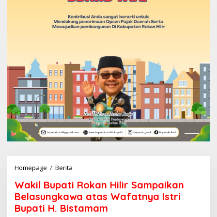
Homepage
/
Berita
W
a
Wakil Bupati Rokan Hilir Sampaikan
k
i
Belasungkawa atas Wafatnya Istri
l
Bupati H. Bistamam
B