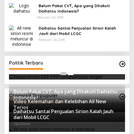
Belum Pakai CVT, Apa yang Ditakuti
Daihatsu Indonesia?
Februari 20, 2018
Daihatsu Santai Penjualan Sirion Kalah
Jauh dari Mobil LCGC
Februari 20, 2018
Strategi PPP Menangkan Duet Ganjar dan Gus
Yasin
Politik Terbaru
Di Berita, Politik
|
Februari 19, 2018
Belum Pakai CVT, Apa yang Ditakuti Daihatsu
Otomotif Terpopuler
Indonesia?
Video Kelemahan dan Kelebihan All New
871 Dilihat
Terios
Daihatsu Santai Penjualan Sirion Kalah Jauh
808 Dilihat
dari Mobil LCGC
766 Dilihat