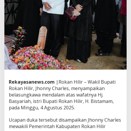
e
l
a
s
u
n
g
k
a
w
a
a
t
a
s
Rekayasanews.com
W
|Rokan Hilir – Wakil Bupati
a
Rokan Hilir, Jhonny Charles, menyampaikan
f
belasungkawa mendalam atas wafatnya Hj.
a
Basyariah, istri Bupati Rokan Hilir, H. Bistamam,
t
pada Minggu, 4 Agustus 2025.
n
y
a
Ucapan duka tersebut disampaikan Jhonny Charles
I
mewakili Pemerintah Kabupaten Rokan Hilir
s