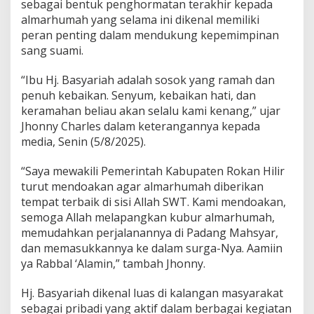
sebagai bentuk penghormatan terakhir kepada
t
almarhumah yang selama ini dikenal memiliki
r
i
peran penting dalam mendukung kepemimpinan
B
sang suami.
u
p
“Ibu Hj. Basyariah adalah sosok yang ramah dan
a
penuh kebaikan. Senyum, kebaikan hati, dan
t
i
keramahan beliau akan selalu kami kenang,” ujar
H
Jhonny Charles dalam keterangannya kepada
.
media, Senin (5/8/2025).
B
i
“Saya mewakili Pemerintah Kabupaten Rokan Hilir
s
t
turut mendoakan agar almarhumah diberikan
a
tempat terbaik di sisi Allah SWT. Kami mendoakan,
m
semoga Allah melapangkan kubur almarhumah,
a
memudahkan perjalanannya di Padang Mahsyar,
m
dan memasukkannya ke dalam surga-Nya. Aamiin
ya Rabbal ‘Alamin,” tambah Jhonny.
Hj. Basyariah dikenal luas di kalangan masyarakat
sebagai pribadi yang aktif dalam berbagai kegiatan