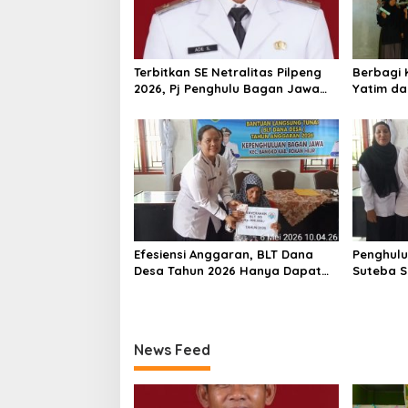
p
T
o
e
r
s
b
Terbitkan SE Netralitas Pilpeng
Berbagi 
a
2026, Pj Penghulu Bagan Jawa
Yatim da
i
Ancam Pecat Aparatur yang
Tiket Gra
k
Melanggar
Malam B
I
P
e
r
a
i
h
A
Efesiensi Anggaran, BLT Dana
Penghul
d
Desa Tahun 2026 Hanya Dapat
Suteba S
h
Diberikan Kepada KPM sebanyak
Langsung
i
3 Bulan
A
d
h
News Feed
y
a
k
s