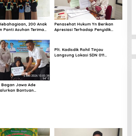
Kebahagiaan, 200 Anak
Penasehat Hukum Yn Berikan
n Panti Asuhan Terima
Apresiasi Terhadap Penyidik
tis Dari Pengelola Pasar
Kejari Rokan Hilir
atu Enam
Plt. Kadisdik Rohil Tinjau
Langsung Lokasi SDN 011
Terdampak Kebakaran
u Bagan Jawa Ade
alurkan Bantuan
 Tunai Dana Desa 2026