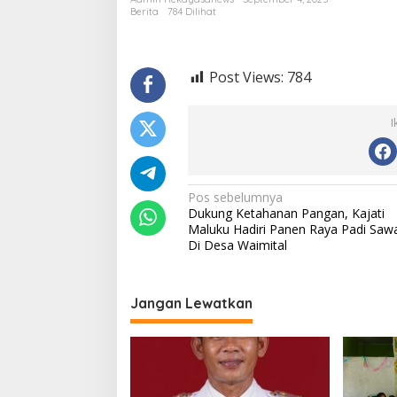
s
Berita
784 Dilihat
A
n
t
o
Post Views:
784
n
i
o
I
S
i
n
a
N
Pos sebelumnya
g
Dukung Ketahanan Pangan, Kajati
a
a
Maluku Hadiri Panen Raya Padi Saw
,
v
Di Desa Waimital
S
H
i
,
g
L
Jangan Lewatkan
u
a
l
s
u
s
i
a
n