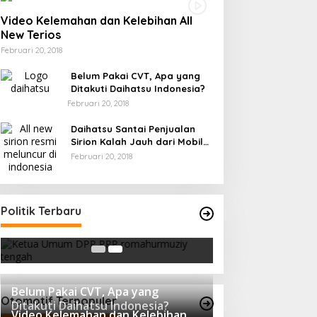
Video Kelemahan dan Kelebihan All
New Terios
Februari 20, 2018
Belum Pakai CVT, Apa yang
Ditakuti Daihatsu Indonesia?
Februari 20, 2018
Daihatsu Santai Penjualan
Sirion Kalah Jauh dari Mobil
LCGC
Februari 20, 2018
Strategi PPP Menangkan Duet
Politik Terbaru
Ganjar dan Gus Yasin
Di Berita, Politik
|
Februari 19, 2018
Belum Pakai CVT, Apa yang
Otomotif Terpopuler
Ditakuti Daihatsu Indonesia?
Video Kelemahan dan Kelebihan