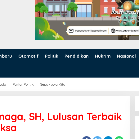
nbaru
Otomotif
Politik
Pendidikan
Hukrim
Nasional
bola
Partai Politik
Sepakbola Kita
inaga, SH, Lulusan Terbaik
aksa