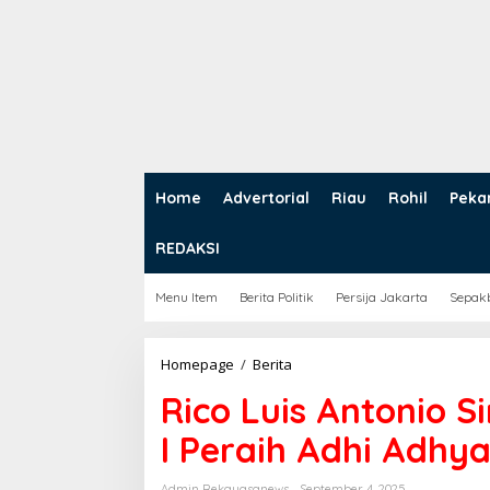
Home
Advertorial
Riau
Rohil
Peka
REDAKSI
Menu Item
Berita Politik
Persija Jakarta
Sepak
Homepage
/
Berita
R
i
Rico Luis Antonio S
c
o
I Peraih Adhi Adhy
L
u
i
Admin Rekayasanews
September 4, 2025