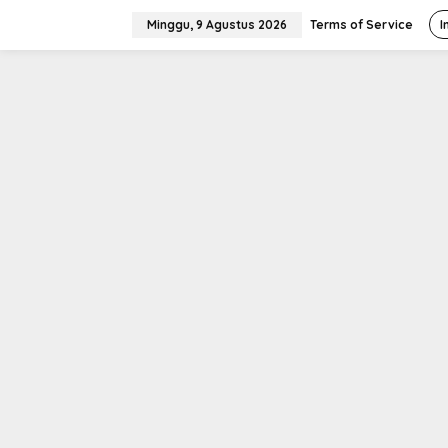
L
e
Minggu, 9 Agustus 2026
Terms of Service
I
w
a
t
i
k
e
k
o
n
t
e
n