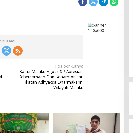
kuti Kami
Pos berikutnya
Kajati Maluku Agoes SP Apresiasi
ah
Kebersamaan Dan Keharmonisan
Ikatan Adhyaksa Dharmakarini
Ini Dia Hubungan Partai Garuda
Wilayah Maluku
dengan Gerindra
Di Berita, Politik
|
Februari 19, 2018