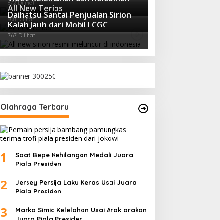
872 Dilihat
All New Terios
Daihatsu Santai Penjualan Sirion
808 Dilihat
Kalah Jauh dari Mobil LCGC
767 Dilihat
Olahraga Terbaru
1
Saat Bepe Kehilangan Medali Juara
Piala Presiden
2
Jersey Persija Laku Keras Usai Juara
Piala Presiden
3
Marko Simic Kelelahan Usai Arak arakan
Juara Piala Presiden