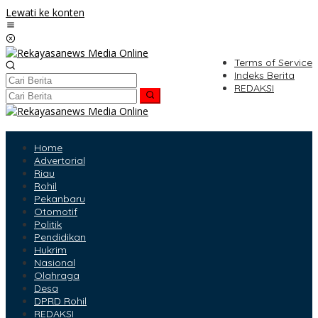
Lewati ke konten
Terms of Service
Indeks Berita
REDAKSI
Home
Advertorial
Riau
Rohil
Pekanbaru
Otomotif
Politik
Pendidikan
Hukrim
Nasional
Olahraga
Desa
DPRD Rohil
REDAKSI