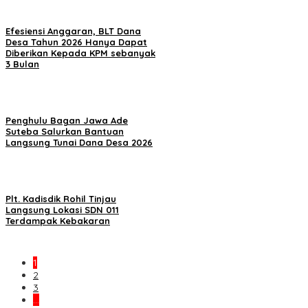
Efesiensi Anggaran, BLT Dana
Desa Tahun 2026 Hanya Dapat
Diberikan Kepada KPM sebanyak
3 Bulan
Penghulu Bagan Jawa Ade
Suteba Salurkan Bantuan
Langsung Tunai Dana Desa 2026
Plt. Kadisdik Rohil Tinjau
Langsung Lokasi SDN 011
Terdampak Kebakaran
1
2
3
…