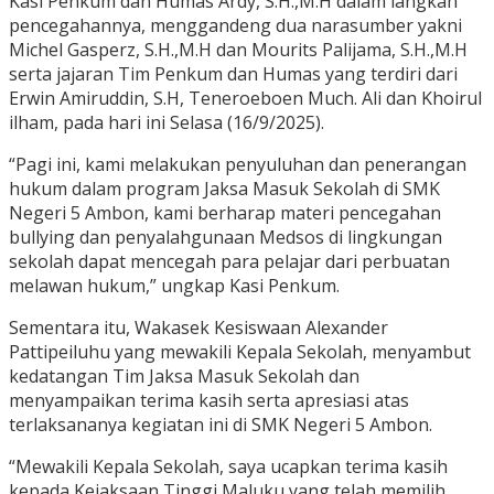
Kasi Penkum dan Humas Ardy, S.H.,M.H dalam langkah
pencegahannya, menggandeng dua narasumber yakni
Michel Gasperz, S.H.,M.H dan Mourits Palijama, S.H.,M.H
serta jajaran Tim Penkum dan Humas yang terdiri dari
Erwin Amiruddin, S.H, Teneroeboen Much. Ali dan Khoirul
ilham, pada hari ini Selasa (16/9/2025).
“Pagi ini, kami melakukan penyuluhan dan penerangan
hukum dalam program Jaksa Masuk Sekolah di SMK
Negeri 5 Ambon, kami berharap materi pencegahan
bullying dan penyalahgunaan Medsos di lingkungan
sekolah dapat mencegah para pelajar dari perbuatan
melawan hukum,” ungkap Kasi Penkum.
Sementara itu, Wakasek Kesiswaan Alexander
Pattipeiluhu yang mewakili Kepala Sekolah, menyambut
kedatangan Tim Jaksa Masuk Sekolah dan
menyampaikan terima kasih serta apresiasi atas
terlaksananya kegiatan ini di SMK Negeri 5 Ambon.
“Mewakili Kepala Sekolah, saya ucapkan terima kasih
kepada Kejaksaan Tinggi Maluku yang telah memilih