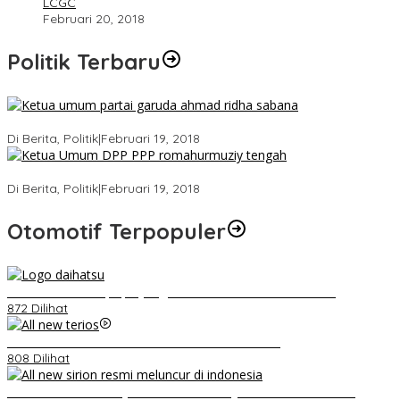
LCGC
Februari 20, 2018
Politik Terbaru
Ini Dia Hubungan Partai Garuda dengan Gerindra
Di Berita, Politik
|
Februari 19, 2018
Strategi PPP Menangkan Duet Ganjar dan Gus Yasin
Di Berita, Politik
|
Februari 19, 2018
Otomotif Terpopuler
Belum Pakai CVT, Apa yang Ditakuti Daihatsu Indonesia?
872 Dilihat
Video Kelemahan dan Kelebihan All New Terios
808 Dilihat
Daihatsu Santai Penjualan Sirion Kalah Jauh dari Mobil LCGC