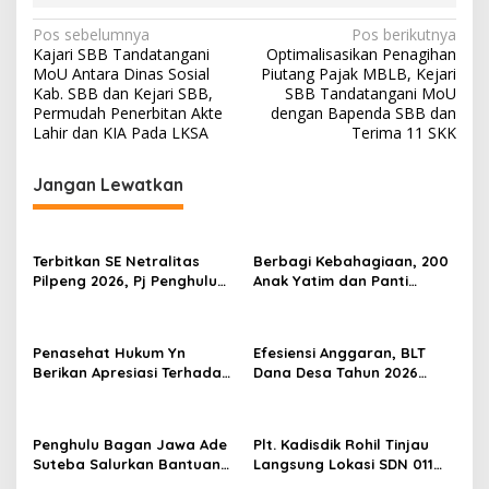
N
Pos sebelumnya
Pos berikutnya
Kajari SBB Tandatangani
Optimalisasikan Penagihan
a
MoU Antara Dinas Sosial
Piutang Pajak MBLB, Kejari
v
Kab. SBB dan Kejari SBB,
SBB Tandatangani MoU
Permudah Penerbitan Akte
dengan Bapenda SBB dan
i
Lahir dan KIA Pada LKSA
Terima 11 SKK
g
Jangan Lewatkan
a
s
i
Terbitkan SE Netralitas
Berbagi Kebahagiaan, 200
p
Pilpeng 2026, Pj Penghulu
Anak Yatim dan Panti
Bagan Jawa Ancam Pecat
Asuhan Terima Tiket Gratis
o
Aparatur yang Melanggar
Dari Pengelola Pasar
s
Malam Batu Enam
Penasehat Hukum Yn
Efesiensi Anggaran, BLT
Berikan Apresiasi Terhadap
Dana Desa Tahun 2026
Penyidik Kejari Rokan Hilir
Hanya Dapat Diberikan
Kepada KPM sebanyak 3
Bulan
Penghulu Bagan Jawa Ade
Plt. Kadisdik Rohil Tinjau
Suteba Salurkan Bantuan
Langsung Lokasi SDN 011
Langsung Tunai Dana Desa
Terdampak Kebakaran