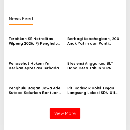
2026
News Feed
Terbitkan SE Netralitas
Berbagi Kebahagiaan, 200
Pilpeng 2026, Pj Penghulu
Anak Yatim dan Panti
Bagan Jawa Ancam Pecat
Asuhan Terima Tiket Gratis
Aparatur yang Melanggar
Dari Pengelola Pasar
Malam Batu Enam
Penasehat Hukum Yn
Efesiensi Anggaran, BLT
Berikan Apresiasi Terhadap
Dana Desa Tahun 2026
Penyidik Kejari Rokan Hilir
Hanya Dapat Diberikan
Kepada KPM sebanyak 3
Bulan
Penghulu Bagan Jawa Ade
Plt. Kadisdik Rohil Tinjau
Suteba Salurkan Bantuan
Langsung Lokasi SDN 011
Langsung Tunai Dana Desa
Terdampak Kebakaran
2026
View More