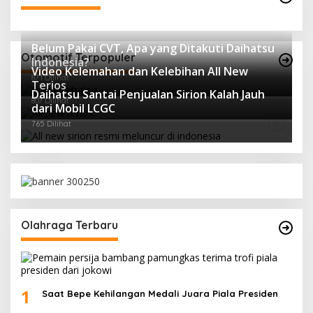
Belum Pakai CVT, Apa yang Ditakuti Daihatsu
Otomotif Terpopuler
Indonesia?
Video Kelemahan dan Kelebihan All New
871 Dilihat
Terios
Daihatsu Santai Penjualan Sirion Kalah Jauh
807 Dilihat
dari Mobil LCGC
765 Dilihat
Olahraga Terbaru
1
Saat Bepe Kehilangan Medali Juara Piala Presiden