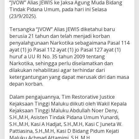
“JVOW” Alias JEWIS ke Jaksa Agung Muda Bidang
t
Tindak Pidana Umum, pada hari ini Selasa
i
c
(23/9/2025).
e
,
Tersangka “JVOW” Alias JEWIS diketahui baru
K
berusia 21 tahun dan telah menjadi korban
e
penyalahgunaan Narkotika sebagaimana Pasal 114
j
a
ayat (1) jo Pasal 112 ayat (1) jo Pasal 127 ayat (1)
k
huruf a UU RI No. 35 tahun 2009 tentang
s
Narkotika, sehingga perlu diselamatkan dan
a
dilakukan rehabilitasi agar terhindar dari
a
n
ketergantungan yang dapat merusak diri dan masa
T
depan korban.
i
n
Dalam pengajuannya, Tim Restorative Justice
g
Kejaksaan Tinggi Maluku diikuti oleh Wakil Kepala
g
i
Kejaksaan Tinggi Maluku Abdullah Noer Deny,
M
S.H.,M.H, Asisten Tindak Pidana Umum Yunardi,
a
S.H.,M.H, Kasi A Hadjat, S.H.,M.H, Kasi C Juneta W.
l
Pattiasina, S.H.,M.H, Kasi D Bidang Pidum Kejati
u
Maluku Achmad Attamimi, S.H.,M.H.
k