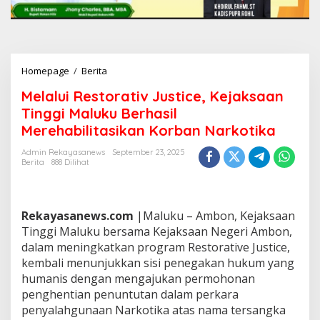
Homepage
/
Berita
M
e
Melalui Restorativ Justice, Kejaksaan
l
a
Tinggi Maluku Berhasil
l
Merehabilitasikan Korban Narkotika
u
i
Admin Rekayasanews
September 23, 2025
R
Berita
888 Dilihat
e
s
t
o
Rekayasanews.com
|Maluku – Ambon, Kejaksaan
r
Tinggi Maluku bersama Kejaksaan Negeri Ambon,
a
dalam meningkatkan program Restorative Justice,
t
kembali menunjukkan sisi penegakan hukum yang
i
v
humanis dengan mengajukan permohonan
J
penghentian penuntutan dalam perkara
u
penyalahgunaan Narkotika atas nama tersangka
s