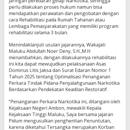
jaringan peredaran gelap Narkotika, sehingga
n
perlu dilakukan proses hukum namun bisa
K
mendapatkan perawatan dan pengobatan dengan
o
cara Rehabilitasi pada Rumah Tahanan atau
r
b
Lembaga Pemasyarakatan yang memiliki program
a
rehabilitasi selama 3 bulan.
n
N
Menindaklanjuti usulan jajarannya, Wakajati
a
Maluku Abdullah Noer Deny, S.H.,M.H
r
k
menambahkan, dengan dilakukannya rehabilitasi
o
ini kita dapat mewujudkan pelaksanaan Asas
t
Dominus Litis Jaksa dan Surat Edaran Nomor 1
i
Tahun 2025 tentang Optimalisasi Penanganan
k
Perkara Tindak Pidana Penyalahgunaan Narkotika
a
Berdasarkan Pendekatan Keadilan Restoratif.
“Penanganan Perkara Narkotika ini, ditangani oleh
Kejaksaan Negeri Ambon, mewakili Kepala
Kejaksaan Tinggi Maluku, Saya bersama jajaran
Pidum mengusulkan penghentian Penuntutan,
karena diketahui Tersangka merupakan Korban