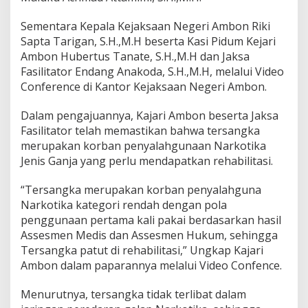
u
B
Sementara Kepala Kejaksaan Negeri Ambon Riki
e
Sapta Tarigan, S.H.,M.H beserta Kasi Pidum Kejari
r
Ambon Hubertus Tanate, S.H.,M.H dan Jaksa
h
Fasilitator Endang Anakoda, S.H.,M.H, melalui Video
a
s
Conference di Kantor Kejaksaan Negeri Ambon.
i
l
Dalam pengajuannya, Kajari Ambon beserta Jaksa
M
Fasilitator telah memastikan bahwa tersangka
e
merupakan korban penyalahgunaan Narkotika
r
e
Jenis Ganja yang perlu mendapatkan rehabilitasi.
h
a
“Tersangka merupakan korban penyalahguna
b
Narkotika kategori rendah dengan pola
i
penggunaan pertama kali pakai berdasarkan hasil
l
i
Assesmen Medis dan Assesmen Hukum, sehingga
t
Tersangka patut di rehabilitasi,” Ungkap Kajari
a
Ambon dalam paparannya melalui Video Confence.
s
i
Menurutnya, tersangka tidak terlibat dalam
k
a