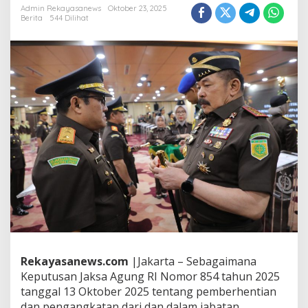
i
Admin Rekayasanews
Oktober 23, 2025
,
Berita
544 Dilihat
R
u
d
y
I
r
m
a
w
a
n
,
S
.
H
.
,
M
.
Rekayasanews.com
|Jakarta – Sebagaimana
H
Keputusan Jaksa Agung RI Nomor 854 tahun 2025
R
e
tanggal 13 Oktober 2025 tentang pemberhentian
s
dan pengangkatan dari dan dalam jabatan