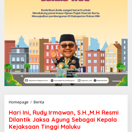
Homepage
/
Berita
H
a
Hari Ini, Rudy Irmawan, S.H.,M.H Resmi
r
i
Dilantik Jaksa Agung Sebagai Kepala
I
Kejaksaan Tinggi Maluku
n