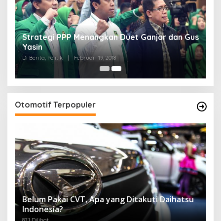
Strategi PPP Menangkan Duet Ganjar dan Gus
Yasin
Di Berita, Politik
|
Februari 19, 2018
Otomotif Terpopuler
Belum Pakai CVT, Apa yang Ditakuti Daihatsu
Indonesia?
871 Dilihat