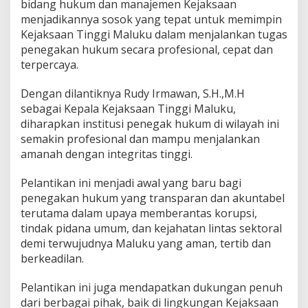
bidang hukum dan manajemen Kejaksaan
a
menjadikannya sosok yang tepat untuk memimpin
i
K
Kejaksaan Tinggi Maluku dalam menjalankan tugas
e
penegakan hukum secara profesional, cepat dan
p
terpercaya.
a
l
Dengan dilantiknya Rudy Irmawan, S.H.,M.H
a
K
sebagai Kepala Kejaksaan Tinggi Maluku,
e
diharapkan institusi penegak hukum di wilayah ini
j
semakin profesional dan mampu menjalankan
a
amanah dengan integritas tinggi.
k
s
a
Pelantikan ini menjadi awal yang baru bagi
a
penegakan hukum yang transparan dan akuntabel
n
terutama dalam upaya memberantas korupsi,
T
tindak pidana umum, dan kejahatan lintas sektoral
i
demi terwujudnya Maluku yang aman, tertib dan
n
g
berkeadilan.
g
i
Pelantikan ini juga mendapatkan dukungan penuh
M
dari berbagai pihak, baik di lingkungan Kejaksaan
a