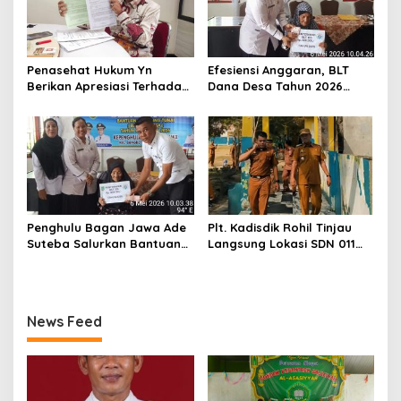
Penasehat Hukum Yn
Efesiensi Anggaran, BLT
Berikan Apresiasi Terhadap
Dana Desa Tahun 2026
Penyidik Kejari Rokan Hilir
Hanya Dapat Diberikan
Kepada KPM sebanyak 3
Bulan
Penghulu Bagan Jawa Ade
Plt. Kadisdik Rohil Tinjau
Suteba Salurkan Bantuan
Langsung Lokasi SDN 011
Langsung Tunai Dana Desa
Terdampak Kebakaran
2026
News Feed