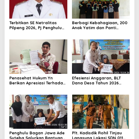
Terbitkan SE Netralitas
Berbagi Kebahagiaan, 200
Pilpeng 2026, Pj Penghulu
Anak Yatim dan Panti
Bagan Jawa Ancam Pecat
Asuhan Terima Tiket Gratis
Aparatur yang Melanggar
Dari Pengelola Pasar
Malam Batu Enam
Penasehat Hukum Yn
Efesiensi Anggaran, BLT
Berikan Apresiasi Terhadap
Dana Desa Tahun 2026
Penyidik Kejari Rokan Hilir
Hanya Dapat Diberikan
Kepada KPM sebanyak 3
Bulan
Penghulu Bagan Jawa Ade
Plt. Kadisdik Rohil Tinjau
Suteba Salurkan Bantuan
Langsung Lokasi SDN 011