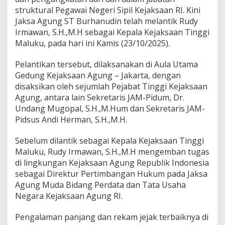
m
struktural Pegawai Negeri Sipil Kejaksaan RI. Kini
i
Jaksa Agung ST Burhanudin telah melantik Rudy
D
Irmawan, S.H.,M.H sebagai Kepala Kejaksaan Tinggi
i
l
Maluku, pada hari ini Kamis (23/10/2025).
a
n
Pelantikan tersebut, dilaksanakan di Aula Utama
t
Gedung Kejaksaan Agung – Jakarta, dengan
i
disaksikan oleh sejumlah Pejabat Tinggi Kejaksaan
k
J
Agung, antara lain Sekretaris JAM-Pidum, Dr.
a
Undang Mugopal, S.H.,M.Hum dan Sekretaris JAM-
k
Pidsus Andi Herman, S.H.,M.H.
s
a
Sebelum dilantik sebagai Kepala Kejaksaan Tinggi
A
g
Maluku, Rudy Irmawan, S.H.,M.H mengemban tugas
u
di lingkungan Kejaksaan Agung Republik Indonesia
n
sebagai Direktur Pertimbangan Hukum pada Jaksa
g
Agung Muda Bidang Perdata dan Tata Usaha
S
e
Negara Kejaksaan Agung RI.
b
a
Pengalaman panjang dan rekam jejak terbaiknya di
g