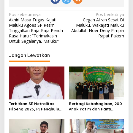
N
Pos sebelumnya
Pos berikutnya
Akhiri Masa Tugas Kajati
Cegah Aliran Sesat Di
a
Maluku Agoes SP Resmi
Maluku, Wakajati Maluku
v
Tinggalkan Raja-Raja Penuh
Abdullah Noer Deny Pimpin
Rasa Haru : “Terimakasih
Rapat Pakem
i
Untuk Segalanya, Maluku”
g
Jangan Lewatkan
a
s
i
p
o
s
Terbitkan SE Netralitas
Berbagi Kebahagiaan, 200
Pilpeng 2026, Pj Penghulu
Anak Yatim dan Panti
Bagan Jawa Ancam Pecat
Asuhan Terima Tiket Gratis
Aparatur yang Melanggar
Dari Pengelola Pasar
Malam Batu Enam