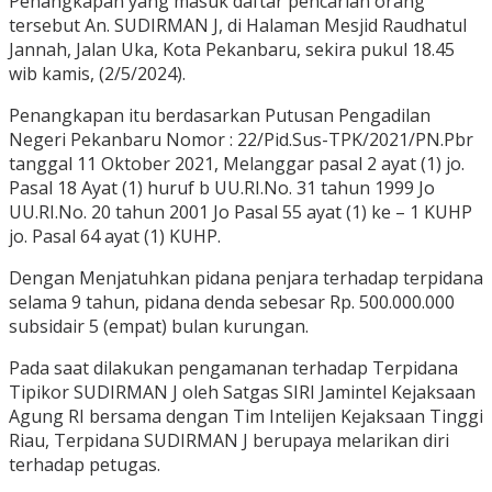
Penangkapan yang masuk daftar pencarian orang
tersebut An. SUDIRMAN J, di Halaman Mesjid Raudhatul
Jannah, Jalan Uka, Kota Pekanbaru, sekira pukul 18.45
wib kamis, (2/5/2024).
Penangkapan itu berdasarkan Putusan Pengadilan
Negeri Pekanbaru Nomor : 22/Pid.Sus-TPK/2021/PN.Pbr
tanggal 11 Oktober 2021, Melanggar pasal 2 ayat (1) jo.
Pasal 18 Ayat (1) huruf b UU.RI.No. 31 tahun 1999 Jo
UU.RI.No. 20 tahun 2001 Jo Pasal 55 ayat (1) ke – 1 KUHP
jo. Pasal 64 ayat (1) KUHP.
Dengan Menjatuhkan pidana penjara terhadap terpidana
selama 9 tahun, pidana denda sebesar Rp. 500.000.000
subsidair 5 (empat) bulan kurungan.
Pada saat dilakukan pengamanan terhadap Terpidana
Tipikor SUDIRMAN J oleh Satgas SIRI Jamintel Kejaksaan
Agung RI bersama dengan Tim Intelijen Kejaksaan Tinggi
Riau, Terpidana SUDIRMAN J berupaya melarikan diri
terhadap petugas.