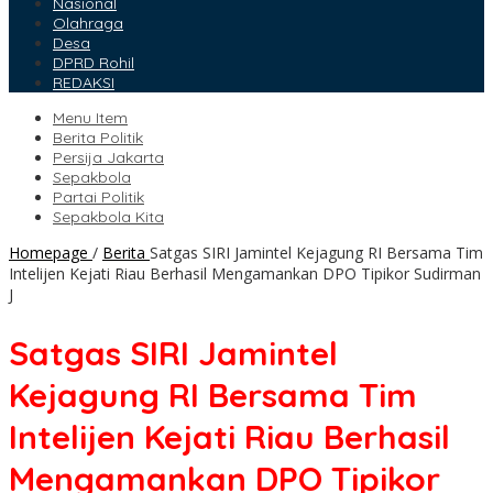
Nasional
Olahraga
Desa
DPRD Rohil
REDAKSI
Menu Item
Berita Politik
Persija Jakarta
Sepakbola
Partai Politik
Sepakbola Kita
Homepage
/
Berita
Satgas SIRI Jamintel Kejagung RI Bersama Tim
Intelijen Kejati Riau Berhasil Mengamankan DPO Tipikor Sudirman
J
Satgas SIRI Jamintel
Kejagung RI Bersama Tim
Intelijen Kejati Riau Berhasil
Mengamankan DPO Tipikor