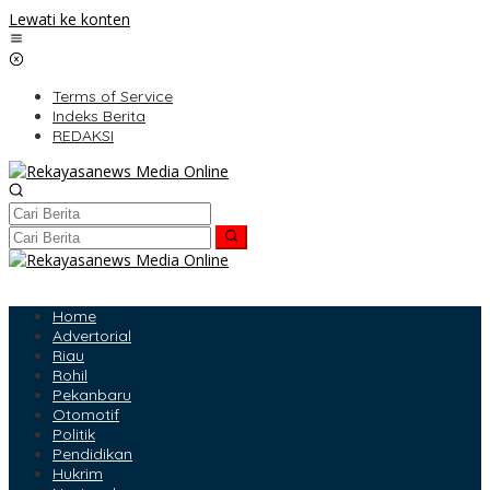
Lewati ke konten
Terms of Service
Indeks Berita
REDAKSI
Home
Advertorial
Riau
Rohil
Pekanbaru
Otomotif
Politik
Pendidikan
Hukrim