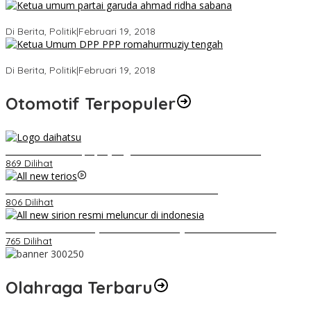
Ini Dia Hubungan Partai Garuda dengan Gerindra
Di Berita, Politik
|
Februari 19, 2018
Strategi PPP Menangkan Duet Ganjar dan Gus Yasin
Di Berita, Politik
|
Februari 19, 2018
Otomotif Terpopuler
Belum Pakai CVT, Apa yang Ditakuti Daihatsu Indonesia?
869 Dilihat
Video Kelemahan dan Kelebihan All New Terios
806 Dilihat
Daihatsu Santai Penjualan Sirion Kalah Jauh dari Mobil LCGC
765 Dilihat
Olahraga Terbaru