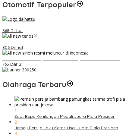
Otomotif Terpopuler
Belum Pakai CVT, Apa yang Ditakuti Daihatsu Indonesia?
868 Dilihat
Video Kelemahan dan Kelebihan All New Terios
806 Dilihat
Daihatsu Santai Penjualan Sirion Kalah Jauh dari Mobil LCGC
765 Dilihat
Olahraga Terbaru
1
Saat Bepe Kehilangan Medali Juara Piala Presiden
2
Jersey Persija Laku Keras Usai Juara Piala Presiden
3