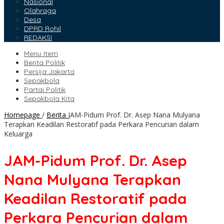
Nasional
Olahraga
Desa
DPRD Rohil
REDAKSI
Menu Item
Berita Politik
Persija Jakarta
Sepakbola
Partai Politik
Sepakbola Kita
Homepage
/
Berita
JAM-Pidum Prof. Dr. Asep Nana Mulyana
Terapkan Keadilan Restoratif pada Perkara Pencurian dalam
Keluarga
JAM-Pidum Prof. Dr. Asep
Nana Mulyana Terapkan
Keadilan Restoratif pada
Perkara Pencurian dalam