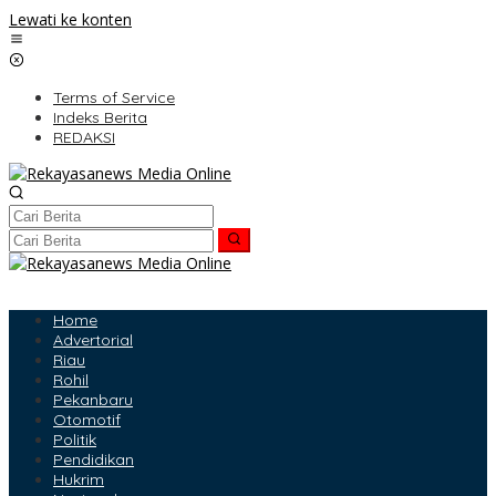
Lewati ke konten
Terms of Service
Indeks Berita
REDAKSI
Home
Advertorial
Riau
Rohil
Pekanbaru
Otomotif
Politik
Pendidikan
Hukrim