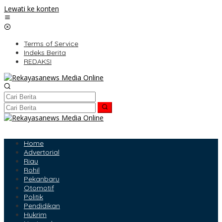
Lewati ke konten
Terms of Service
Indeks Berita
REDAKSI
Home
Advertorial
Riau
Rohil
Pekanbaru
Otomotif
Politik
Pendidikan
Hukrim