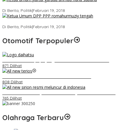
Ini Dia Hubungan Partai Garuda dengan Gerindra
Di Berita, Politik
|
Februari 19, 2018
Strategi PPP Menangkan Duet Ganjar dan Gus Yasin
Di Berita, Politik
|
Februari 19, 2018
Otomotif Terpopuler
Belum Pakai CVT, Apa yang Ditakuti Daihatsu Indonesia?
871 Dilihat
Video Kelemahan dan Kelebihan All New Terios
808 Dilihat
Daihatsu Santai Penjualan Sirion Kalah Jauh dari Mobil LCGC
765 Dilihat
Olahraga Terbaru