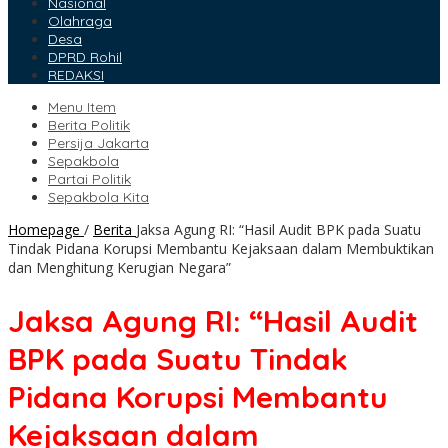
Nasional
Olahraga
Desa
DPRD Rohil
REDAKSI
Menu Item
Berita Politik
Persija Jakarta
Sepakbola
Partai Politik
Sepakbola Kita
Homepage
/
Berita
Jaksa Agung RI: “Hasil Audit BPK pada Suatu
Tindak Pidana Korupsi Membantu Kejaksaan dalam Membuktikan
dan Menghitung Kerugian Negara”
Jaksa Agung RI: “Hasil Audit
BPK pada Suatu Tindak
Pidana Korupsi Membantu
Kejaksaan dalam