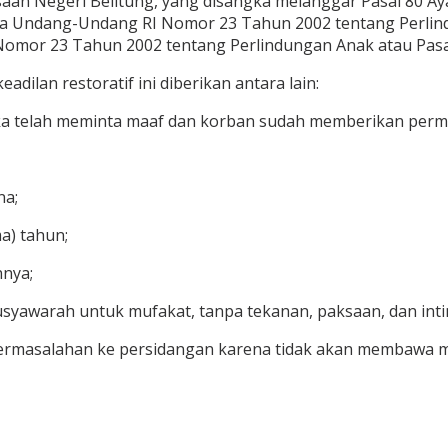
ejaksaan Negeri Belitung, yang disangka melanggar Pasal 8
 Undang-Undang RI Nomor 23 Tahun 2002 tentang Perlind
mor 23 Tahun 2002 tentang Perlindungan Anak atau Pasal
ilan restoratif ini diberikan antara lain:
gka telah meminta maaf dan korban sudah memberikan per
na;
ma) tahun;
nnya;
syawarah untuk mufakat, tanpa tekanan, paksaan, dan inti
permasalahan ke persidangan karena tidak akan membawa ma