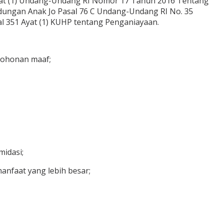
0 Ayat (1) Undang-Undang RI Nomor 17 Tahun 2016 Tentang
ungan Anak Jo Pasal 76 C Undang-Undang RI No. 35
 351 Ayat (1) KUHP tentang Penganiayaan.
mohonan maaf;
midasi;
nfaat yang lebih besar;