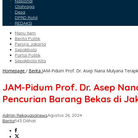
Nasional
Olahraga
Desa
DPRD Rohil
REDAKSI
Menu Item
Berita Politik
Persija Jakarta
Sepakbola
Partai Politik
Sepakbola Kita
Homepage
/
Berita
JAM-Pidum Prof. Dr. Asep Nana Mulyana Terapka
JAM-Pidum Prof. Dr. Asep Nan
Pencurian Barang Bekas di Ja
Admin Rekayasanews
Agustus 26, 2024
Berita
543 Dilihat