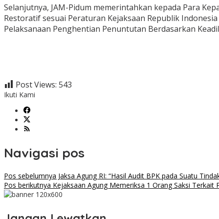
Selanjutnya, JAM-Pidum memerintahkan kepada Para Kepa
Restoratif sesuai Peraturan Kejaksaan Republik Indones
Pelaksanaan Penghentian Penuntutan Berdasarkan Keadil
Post Views:
543
Ikuti Kami
Navigasi pos
Pos sebelumnya
Jaksa Agung RI: “Hasil Audit BPK pada Suatu Tin
Pos berikutnya
Kejaksaan Agung Memeriksa 1 Orang Saksi Terkait P
Jangan Lewatkan