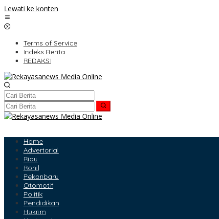
Lewati ke konten
Terms of Service
Indeks Berita
REDAKSI
Home
Advertorial
Riau
Rohil
Pekanbaru
Otomotif
Politik
Pendidikan
Hukrim