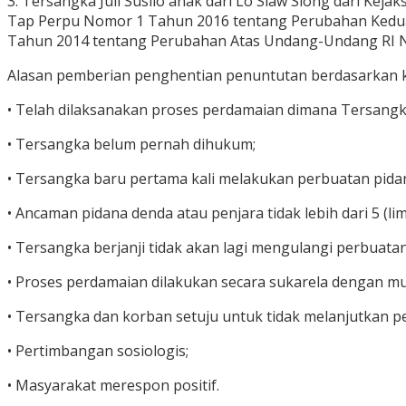
3. Tersangka Juli Susilo anak dari Lo Siaw Siong dari K
Tap Perpu Nomor 1 Tahun 2016 tentang Perubahan Kedua
Tahun 2014 tentang Perubahan Atas Undang-Undang RI No
Alasan pemberian penghentian penuntutan berdasarkan kead
• Telah dilaksanakan proses perdamaian dimana Tersan
• Tersangka belum pernah dihukum;
• Tersangka baru pertama kali melakukan perbuatan pida
• Ancaman pidana denda atau penjara tidak lebih dari 5 (li
• Tersangka berjanji tidak akan lagi mengulangi perbuata
• Proses perdamaian dilakukan secara sukarela dengan mu
• Tersangka dan korban setuju untuk tidak melanjutkan 
• Pertimbangan sosiologis;
• Masyarakat merespon positif.